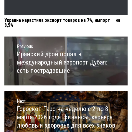
Украина нарастила экспорт товаров на 7%, импорт — на
8,5%
Навигация
по
Previous
записям
Иранский дрон попал в
Previous
post:
международный аэропорт Дубая:
есть пострадавшие
Next
Гороскоп Таро на неделю с 2 по 8
Next
post:
марта 2026 года: финансы, карьера,
любовь и здоровье для всех знаков