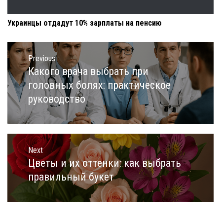
Украинцы отдадут 10% зарплаты на пенсию
Навигация
по
Previous
записям
Какого врача выбрать при
Previous
post:
головных болях: практическое
руководство
Next
Цветы и их оттенки: как выбрать
Next
post:
правильный букет