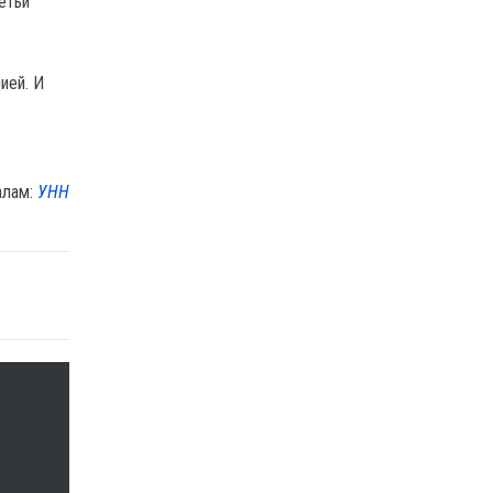
етьи
ией. И
алам:
УНН