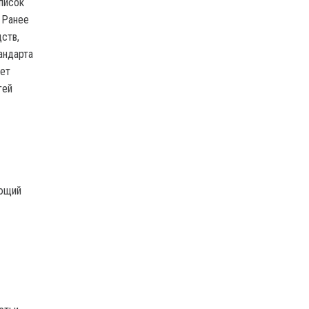
писок
 Ранее
ств,
андарта
дет
гей
ающий