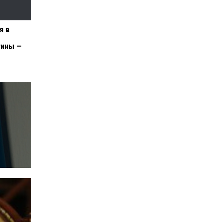
я в
тины —