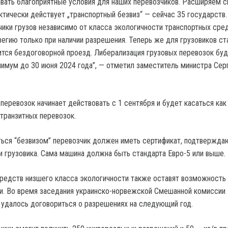
ать благоприятные условия для наших перевозчиков. Расширяем с
ктически действует „транспортный безвиз“ — сейчас 35 государств.
чики грузов независимо от класса экологичности транспортных сред
вегию только при наличии разрешения. Теперь же для грузовиков ст
ится бездоговорной проезд. Либерализация грузовых перевозок бу
нимум до 30 июня 2024 года”, — отметил заместитель министра Сер
еревозок начинает действовать с 1 сентября и будет касаться как
 транзитных перевозок.
ься “безвизом” перевозчик должен иметь сертификат, подтвержд
и грузовика. Сама машина должна быть стандарта Евро-5 или выше.
редств низшего класса экологичности также оставят возможность
и. Во время заседания украинско-норвежской Смешанной комиссии
 удалось договориться о разрешениях на следующий год.