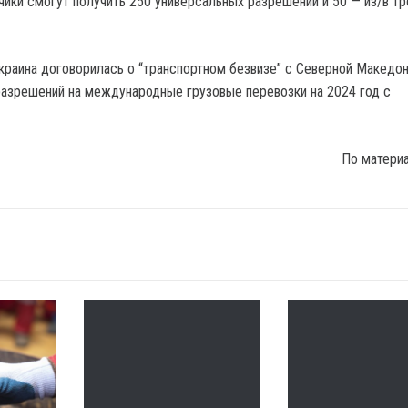
чики смогут получить 250 универсальных разрешений и 50 — из/в тр
Украина договорилась о “транспортном безвизе” с Северной Македон
разрешений на международные грузовые перевозки на 2024 год с
По матери