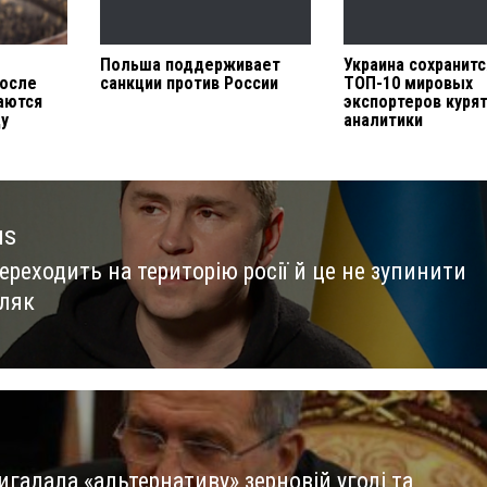
Польша поддерживает
Украина сохранитс
после
санкции против России
ТОП-10 мировых
аются
экспортеров куря
ду
аналитики
us
ереходить на територію росії й це не зупинити
us
ляк
игадала «альтернативу» зерновій угоді та