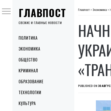
Skip
ГЛАВПОСТ
to
Главпост
>
Экономика
>
content
НАЧН
СВЕЖИЕ И ГЛАВНЫЕ НОВОСТИ
Primary
ПОЛИТИКА
Menu
УКРА
ЭКОНОМИКА
ОБЩЕСТВО
«ТРА
КРИМИНАЛ
ОБРАЗОВАНИЕ
PUBLISHED ON
30 АВГУС
ТЕХНОЛОГИИ
КУЛЬТУРА