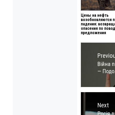
Цены на нефть
возобновляются 
падения: возвращ
опасения по пово
предложения
Навигация
по
Previo
записям
Війна п
Previo
— Подо
post:
Next
Росія в
Next