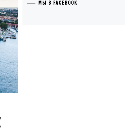
МЫ В FACEBOOK
и
о