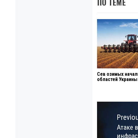
ПО ТЕМЕ
Сев озимых начал
областей Украины
Навигация
по
Previo
записям
Атаке 
Previo
инфрас