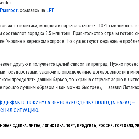
center
Главпост
, ссылаясь на
LRT
.
товского политика, мощность порта составляет 10-15 миллионов то
ы составляет порядка 3,5 млн тонн. Правительство страны готово о
ие Украине в зерновом вопросе. Но существуют серьезные пробле
евает другую и получается целый список из преград. Нужно провес
ми государствами, заключить определенные договоренности и мно
ожем преодолеть данный барьер, то Украина отгрузит зерно в Литв
се прошло лучшим образом и как можно быстрее», — заявил Латакас
Ф ДЕ-ФАКТО ПОКИНУЛА ЗЕРНОВУЮ СДЕЛКУ ПОЛГОДА НАЗАД —
ЯСНИЛ СИТУАЦИЮ
.
РНОВАЯ СДЕЛКА
,
ЛИТВА
,
ЛОГИСТИКА
,
ПОРТ
,
ПРОДУКТЫ
,
РОССИЯ
,
ТОРГОВЛЯ
,
У