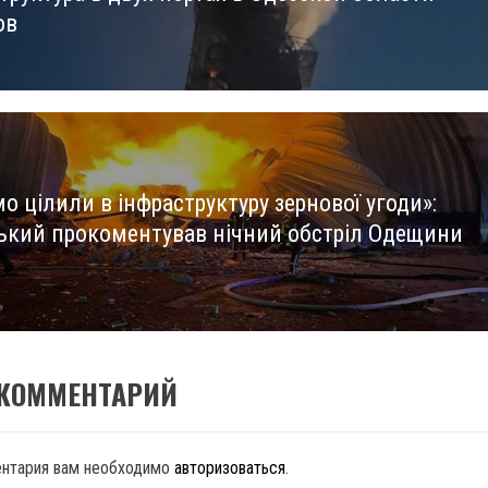
ов
о цілили в інфраструктуру зернової угоди»:
ький прокоментував нічний обстріл Одещини
 КОММЕНТАРИЙ
ентария вам необходимо
авторизоваться
.