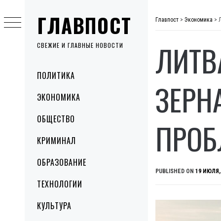
Skip
ГЛАВПОСТ
to
Главпост
>
Экономика
>
content
ЛИТВ
СВЕЖИЕ И ГЛАВНЫЕ НОВОСТИ
Primary
ПОЛИТИКА
Menu
ЗЕРН
ЭКОНОМИКА
ОБЩЕСТВО
ПРОБ
КРИМИНАЛ
ОБРАЗОВАНИЕ
PUBLISHED ON
19 ИЮЛЯ,
ТЕХНОЛОГИИ
КУЛЬТУРА