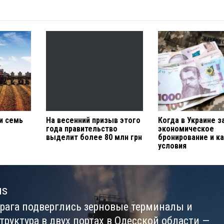
и семь
На весенний призыв этого
Когда в Украине з
года правительство
экономическое
выделит более 80 млн грн
бронирование и к
условия
us
врага подверглись зерновые терминалы и
us
труктура в двух портах в Одесской области —