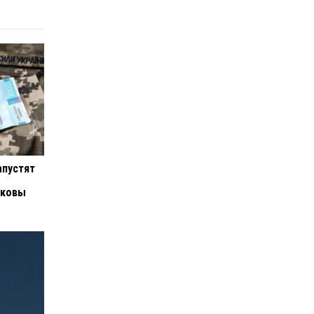
апустят
аковы