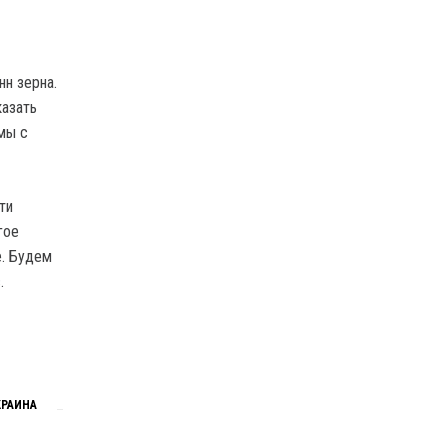
нн зерна.
казать
мы с
ти
гое
е. Будем
.
КРАИНА