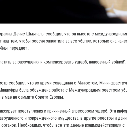
краины Денис Шмыгаль, сообщил, что он вместе с международным
 над тем, чтобы россия заплатила за все убытки, которые она нане
йны, передает .
латить за разрушения и компенсировать ущерб, нанесенный войной”,
стр сообщил, что во время совещания с Минюстом, Мининфрастру
 Минцифры была обсуждена работа с Международным реестром убы
 в мае на саммите Совета Европы.
иксирует преступления и причиненный агрессором ущерб. Эта инф
разрушенного и поврежденного имущества, в другие реестры и дан
 органов. Необходимо, чтобы все эти данные взаимодействовали с