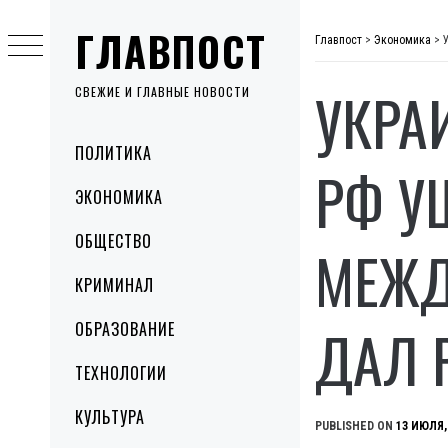
Skip
ГЛАВПОСТ
to
Главпост
>
Экономика
>
content
УКРА
СВЕЖИЕ И ГЛАВНЫЕ НОВОСТИ
Primary
ПОЛИТИКА
Menu
РФ У
ЭКОНОМИКА
ОБЩЕСТВО
МЕЖД
КРИМИНАЛ
ДАЛ 
ОБРАЗОВАНИЕ
ТЕХНОЛОГИИ
КУЛЬТУРА
PUBLISHED ON
13 ИЮЛЯ,