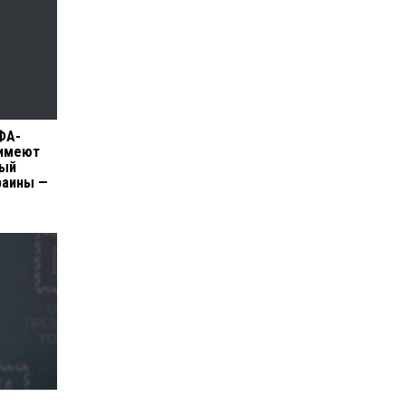
ФА-
 имеют
ный
раины —