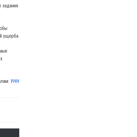
 задания
тобы
й ущерба.
ямые
ых
алам:
УНН