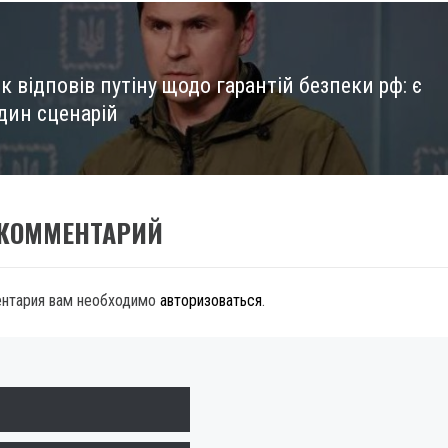
 відповів путіну щодо гарантій безпеки рф: є
дин сценарій
 КОММЕНТАРИЙ
ентария вам необходимо
авторизоваться
.