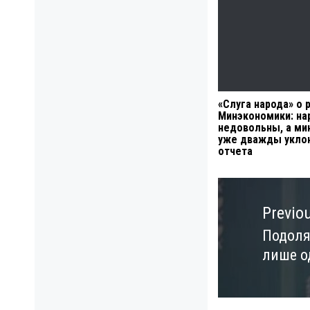
«Слуга народа» о 
Минэкономики: н
недовольны, а ми
уже дважды уклон
отчета
Навигация
по
Previo
записям
Подоляк
Previo
лише о
post: