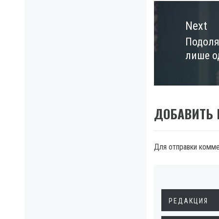
Next
Подоляк
Next
лише о
post:
ДОБАВИТЬ
Для отправки комм
РЕДАКЦИЯ