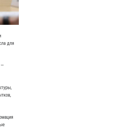
и
сла для
 —
ктуры,
тков,
ормация
ные