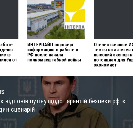
работе
ИНТЕРПАЙП опроверг
Отечественные И
ардепы
информацию о работе в
тесты на антиген
нистр
РФ после начала
высокий экспорт
ился от
полномасштабной войны
потенциал для Ук
экономист
us
 відповів путіну щодо гарантій безпеки рф: є
us
дин сценарій