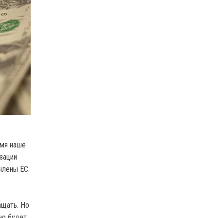
емя наше
зации
члены ЕС.
ащать. Но
но будет