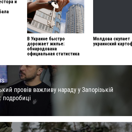
естора и
Бала
В Украине быстро
Молдова скупает
дорожает жилье:
украинский карто
обнародована
официальная статистика
us
ький провів важливу нараду у Запорізькій
us
: подробиці