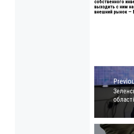
собственного инв
выходить с ним на
внешний рынок — 
Навигация
по
Previo
записям
Зеленс
Previo
області
post: