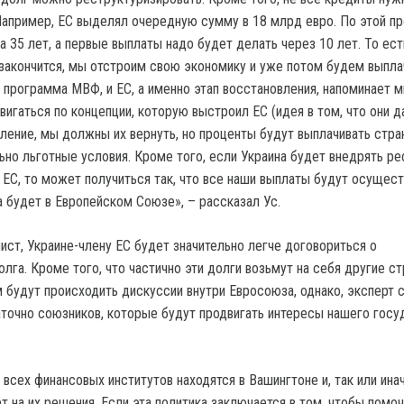
Например, ЕС выделял очередную сумму в 18 млрд евро. По этой п
 35 лет, а первые выплаты надо будет делать через 10 лет. То ест
а закончится, мы отстроим свою экономику и уже потом будем выпла
и программа МВФ, и ЕС, а именно этап восстановления, напоминает 
вигаться по концепции, которую выстроил ЕС (идея в том, что они 
ление, мы должны их вернуть, но проценты будут выплачивать стран
ьно льготные условия. Кроме того, если Украина будет внедрять р
 ЕС, то может получиться так, что все наши выплаты будут осущес
а будет в Европейском Союзе», – рассказал Ус.
ист, Украине-члену ЕС будет значительно легче договориться о
лга. Кроме того, что частично эти долги возьмут на себя другие ст
 будут происходить дискуссии внутри Евросоюза, однако, эксперт с
аточно союзников, которые будут продвигать интересы нашего госу
всех финансовых институтов находятся в Вашингтоне и, так или инач
 на их решения. Если эта политика заключается в том, чтобы помоч