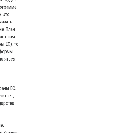
рограмме
ь это
чивать
мне План
дают нам
ы ЕС), то
еформы,
твляться
раны ЕС.
читает,
дарства
е,
ь Украине