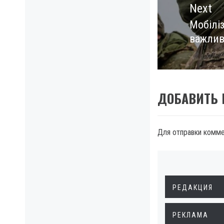
Next
Мобіліз
Next
важлив
post:
ДОБАВИТЬ
Для отправки комм
РЕДАКЦИЯ
РЕКЛАМА