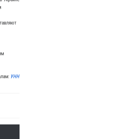
м
ставляют
им
алам:
УНН