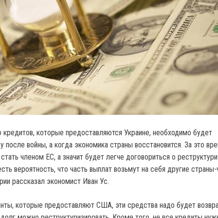
 кредитов, которые предоставляются Украине, необходимо будет
у после войны, а когда экономика страны восстановится. За это вр
стать членом ЕС, а значит будет легче договориться о реструктури
есть вероятность, что часть выплат возьмут на себя другие страны-
рии рассказал экономист Иван Ус.
ранты, которые предоставляют США, эти средства надо будет возвр
 долг можно реструктуризировать. Кроме того, не все кредиты нуж