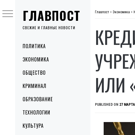
Skip
ГЛАВПОСТ
to
Главпост
>
Экономика
>
content
КРЕД
СВЕЖИЕ И ГЛАВНЫЕ НОВОСТИ
Primary
ПОЛИТИКА
Menu
УЧРЕ
ЭКОНОМИКА
ОБЩЕСТВО
ИЛИ 
КРИМИНАЛ
ОБРАЗОВАНИЕ
PUBLISHED ON
27 МАРТА
ТЕХНОЛОГИИ
КУЛЬТУРА