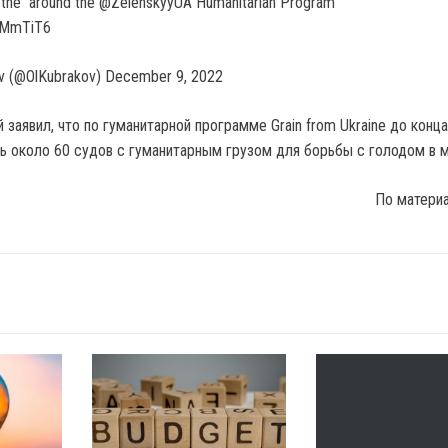
 the around the @ZelenskyyUA Humanitarian Program
JQMmTiT6
v (@OlKubrakov) December 9, 2022
заявил, что по гуманитарной программе Grain from Ukraine до конц
ь около 60 судов с гуманитарным грузом для борьбы с голодом в м
По матери