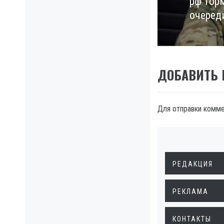
рф тор
Next
очеред
post:
ДОБАВИТЬ
Для отправки комм
РЕДАКЦИЯ
РЕКЛАМА
КОНТАКТЫ