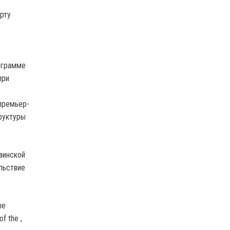
орту
рограмме
при
-премьер-
руктуры
аинской
льствие
ne
 of the ,