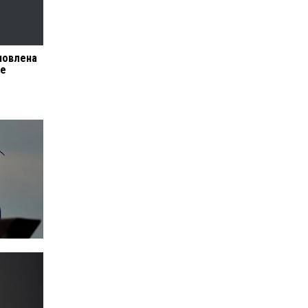
ановлена
ие