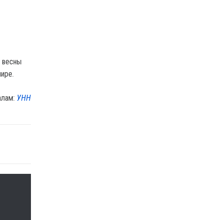
а весны
ире.
алам:
УНН