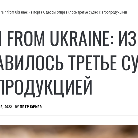
Grain from Ukraine: из порта Одессы отправилось третье судно с агропродукцией
N FROM UKRAINE: И
АВИЛОСЬ ТРЕТЬЕ С
ПРОДУКЦИЕЙ
Я, 2022
BY
ПЕТР ЮРЬЕВ