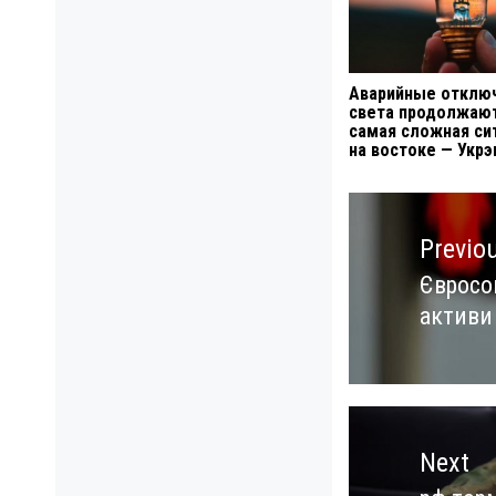
Аварийные отклю
света продолжают
самая сложная си
на востоке — Укрэ
Навигация
по
Previo
записям
Євросо
Previo
активи
post:
Next