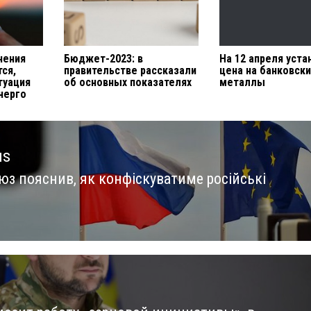
чения
Бюджет-2023: в
На 12 апреля уст
ся,
правительстве рассказали
цена на банковск
туация
об основных показателях
металлы
нерго
us
юз пояснив, як конфіскуватиме російські
us