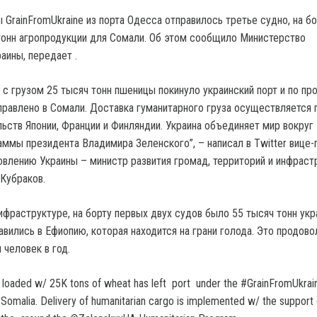
 GrainFromUkraine из порта Одесса отправилось третье судно, на б
тонн агропродукции для Сомали. Об этом сообщило Министерство
аины, передает .
 с грузом 25 тысяч тонн пшеницы покинуло украинский порт и по п
тправлено в Сомали. Доставка гуманитарного груза осуществляется 
ьств Японии, Франции и Финляндии. Украина объединяет мир вокруг
аммы президента Владимира Зеленского”, – написал в Twitter вице
овлению Украины – министр развития громад, территорий и инфраст
Кубраков.
ифраструктуре, на борту первых двух судов было 55 тысяч тонн укр
вились в Ефиопию, которая находится на грани голода. Это продово
 человек в год.
 loaded w/ 25K tons of wheat has left port under the #GrainFromUkrai
Somalia. Delivery of humanitarian cargo is implemented w/ the support