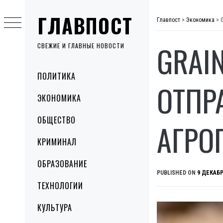
Skip
ГЛАВПОСТ
to
Главпост
>
Экономика
>
content
GRAI
СВЕЖИЕ И ГЛАВНЫЕ НОВОСТИ
Primary
ПОЛИТИКА
Menu
ОТПР
ЭКОНОМИКА
ОБЩЕСТВО
АГРО
КРИМИНАЛ
ОБРАЗОВАНИЕ
PUBLISHED ON
9 ДЕКАБР
ТЕХНОЛОГИИ
КУЛЬТУРА