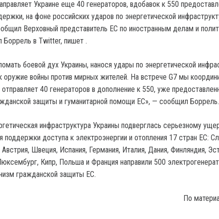
аправляет Украине еще 40 генераторов, вдобавок к 550 предостав
ддержки, на фоне российских ударов по энергетической инфраструк
ообщил Верховный представитель ЕС по иностранным делам и поли
Боррель в Twitter, пишет .
ломать боевой дух Украины, нанося удары по энергетической инфра
ак оружие войны против мирных жителей. На встрече G7 мы коорди
 отправляет 40 генераторов в дополнение к 550, уже предоставле
жданской защиты и гуманитарной помощи ЕС», — сообщил Боррель.
ергетическая инфраструктура Украины подверглась серьезному ущер
я поддержки доступа к электроэнергии и отопления 17 стран ЕС: Сл
 Австрия, Швеция, Испания, Германия, Италия, Дания, Финляндия, Эст
 Люксембург, Кипр, Польша и Франция направили 500 электрогенерат
низм гражданской защиты ЕС.
По матери