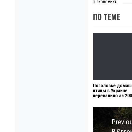
ЭКОНОМИКА
ПО ТЕМЕ
Поголовье домаш
птицы в Украине
перевалило за 20
Навигация
по
Previo
записям
В Єврок