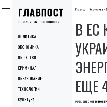
Skip
ГЛАВПОСТ
to
Главпост
>
Экономика
>
content
В ЕС
СВЕЖИЕ И ГЛАВНЫЕ НОВОСТИ
Primary
ПОЛИТИКА
Menu
УКРА
ЭКОНОМИКА
ОБЩЕСТВО
ЭНЕР
КРИМИНАЛ
ЕЩЕ 
ОБРАЗОВАНИЕ
ТЕХНОЛОГИИ
КУЛЬТУРА
PUBLISHED ON
30 НОЯБР