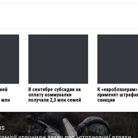
ней
В сентябре субсидии на
К «евробляхерам»
оплату коммуналки
применят штрафн
0 млн
получали 2,3 млн семей
санкции
us
омісії уточнили заяву про «стотисячні втрати