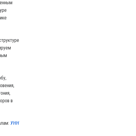
ленным
туре
тике
структуре
нируем
нным
бу,
овения,
ония,
оров в
алам:
УНН