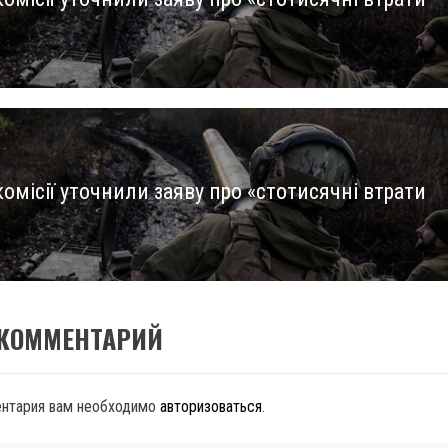
us
омісії уточнили заяву про «стотисячні втрати
 КОММЕНТАРИЙ
ентария вам необходимо
авторизоваться
.