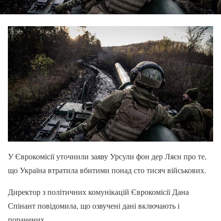
У Єврокомісії уточнили заяву Урсули фон дер Ляєн про те,
що Україна втратила вбитими понад сто тисяч військових.
Директор з політичних комунікацій Єврокомісії Дана
Спінант повідомила, що озвучені дані включають і
поранених.