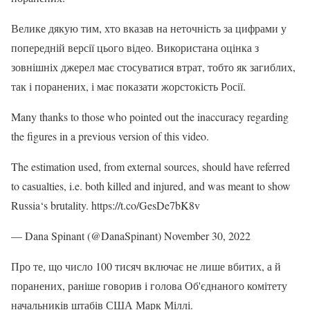
Велике дякую тим, хто вказав на неточність за цифрами у
попередній версії цього відео. Використана оцінка з
зовнішніх джерел має стосуватися втрат, тобто як загиблих,
так і поранених, і має показати жорстокість Росії.
Many thanks to those who pointed out the inaccuracy regarding
the figures in a previous version of this video.
The estimation used, from external sources, should have referred
to casualties, i.e. both killed and injured, and was meant to show
Russia‘s brutality. https://t.co/GesDe7bK8v
— Dana Spinant (@DanaSpinant) November 30, 2022
Про те, що число 100 тисяч включає не лише вбитих, а й
поранених, раніше говорив і голова Об'єднаного комітету
начальників штабів США Марк Міллі.