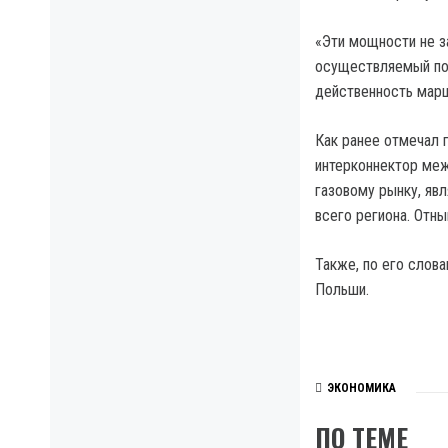
«Эти мощности не за
осуществляемый пос
действенность марш
Как ранее отмечал 
интерконнектор меж
газовому рынку, яв
всего региона. Отн
Также, по его слов
Польши.
ЭКОНОМИКА
ПО ТЕМЕ