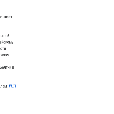
азывает
рытый
пейскому
ости
газом.
Балтии и
алам:
УНН