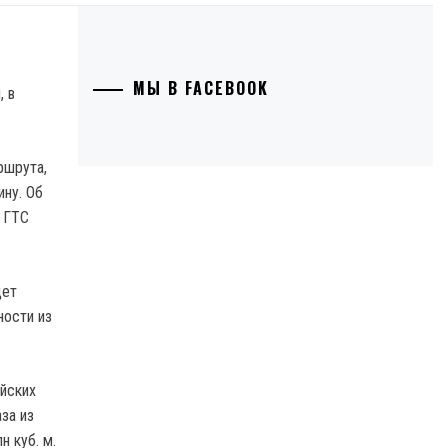
МЫ В FACEBOOK
ршрута,
ину. Об
а ГТС
дет
ности из
ейских
за из
н куб. м.