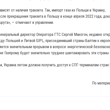
висят от наличия транзита. Так, импорт газа из Польши в Украину,
ле прекращения транзита в Польшу в конце апреля 2022 года, док
рута», — отмечают в управлении.
генеральный директор Оператора ГТС Сергей Макогон, недавно отк
ду Польшей и Литвой GIPL, присоединивший страны Балтии к евро
ляется значительным прорывом в вопросе энергетической безопасн
ыне Газпрому будет значительно труднее шантажировать эти страны 
ам, Украина летом должна получить доступ к СПГ-терминалам стран 
По матери