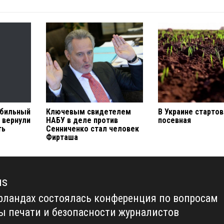
обильный
Ключевым свидетелем
В Украине старто
 вернули
НАБУ в деле против
посевная
ть
Сенниченко стал человек
Фирташа
us
рландах состоялась конференция по вопросам
us
ы печати и безопасности журналистов