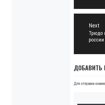
Next
Трюдо 
Next
россии
post:
ДОБАВИТЬ
Для отправки комм