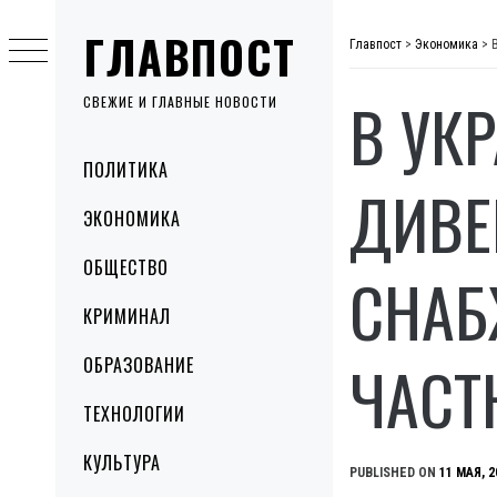
Skip
ГЛАВПОСТ
to
Главпост
>
Экономика
>
content
В УК
СВЕЖИЕ И ГЛАВНЫЕ НОВОСТИ
Primary
ПОЛИТИКА
Menu
ДИВЕ
ЭКОНОМИКА
ОБЩЕСТВО
СНАБ
КРИМИНАЛ
ЧАСТ
ОБРАЗОВАНИЕ
ТЕХНОЛОГИИ
КУЛЬТУРА
PUBLISHED ON
11 МАЯ, 2