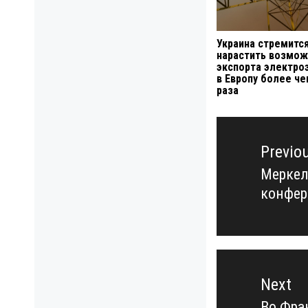
Украина стремитс
нарастить возмож
экспорта электро
в Европу более че
раза
Навигация
по
Previo
записям
Меркел
Previo
конфер
post:
Next
Во Фра