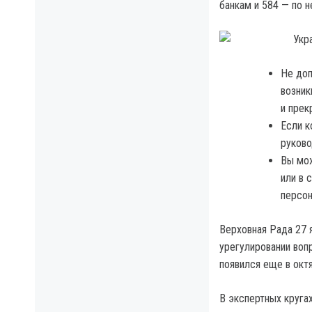
банкам и 584 — по 
Не доп
возник
и прек
Если к
руково
Вы мож
или в 
персон
Верховная Рада 27 
урегулировании воп
появился еще в окт
В экспертных круга