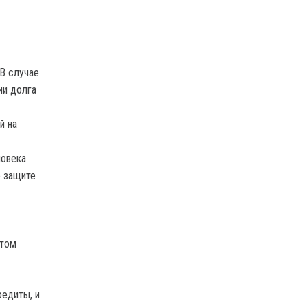
 В случае
ии долга
й на
ловека
о защите
этом
редиты, и