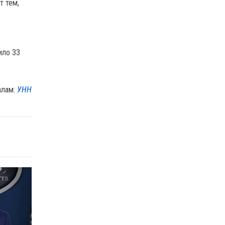
т тем,
ило 33
алам:
УНН