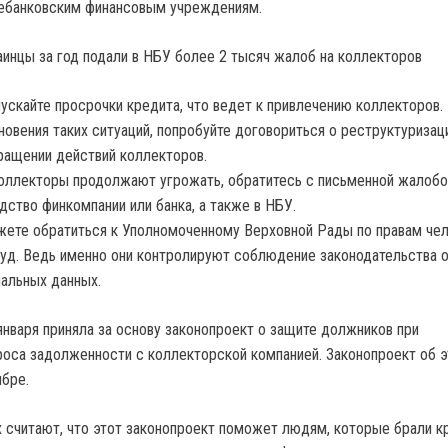
небанковским финансовым учреждениям.
ускайте просрочки кредита, что ведет к привлечению коллекторов.
новения таких ситуаций, попробуйте договориться о реструктуризац
ращении действий коллекторов.
оллекторы продолжают угрожать, обратитесь с письменной жалобо
дство финкомпании или банка, а также в НБУ.
ете обратиться к Уполномоченному Верховной Рады по правам че
суд. Ведь именно они контролируют соблюдение законодательства 
альных данных.
января приняла за основу законопроект о защите должников при
роса задолженности с коллекторской компанией. Законопроект об 
ябре.
х считают, что этот законопроект поможет людям, которые брали к