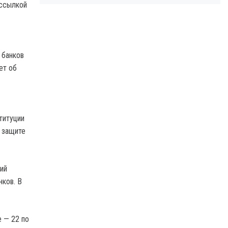
 ссылкой
 банков
ет об
титуции
 защите
ий
нков. В
 — 22 по