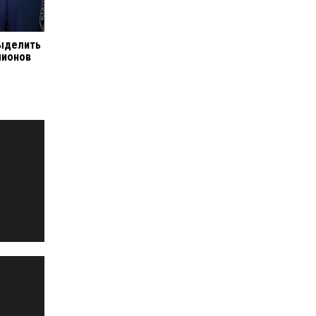
ыделить
лионов