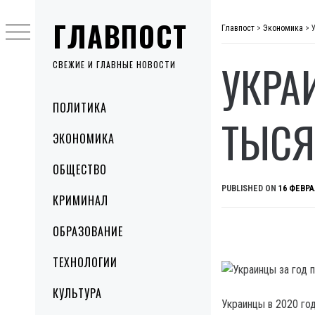
Skip
ГЛАВПОСТ
to
Главпост
>
Экономика
>
content
УКРА
СВЕЖИЕ И ГЛАВНЫЕ НОВОСТИ
Primary
ПОЛИТИКА
Menu
ТЫСЯ
ЭКОНОМИКА
ОБЩЕСТВО
PUBLISHED ON
16 ФЕВРА
КРИМИНАЛ
ОБРАЗОВАНИЕ
ТЕХНОЛОГИИ
КУЛЬТУРА
Украинцы в 2020 го