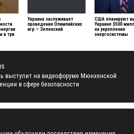
я
Украина заслуживает
США планируют в
ности
проведения Олимпийских
Украине $500 мил
энергии
игр — Зеленский
на укрепление
м в три
энергосистемы
us
ь выступит на видеофоруме Мюнхенской
us
енции в сфере безопасности
нции объяснили последствия изменения