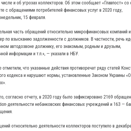
м числе и об угрозах коллекторов. Об этом сообщает «Главпост» со
оте с обращениями потребителей финансовых услуг в 2020 году,
онедельник, 15 февраля.
тельная часть обращений относительно микрофинансовых компаний и
ер по взысканию задолженности с должников. В частности, речь ид
очном автодозвоне должнику, его знакомым, родным и друзьям,
ной информации и т.п.», — указали в НБУ.
е отметили, что указанные действия противоречат ряду статей Конс
ого кодекса и нарушают нормы, установленные Законом Украины «О
х».
то, согласно отчету, в 2020 году было зафиксировано 2169 обращен
ction-деятельности небанковских финансовых учреждений и 163 — ба
щения.
ений относительно деятельности коллекторов поступило в декабре