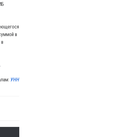
ИБ
меющегося
суммой в
 в
.
алам:
УНН