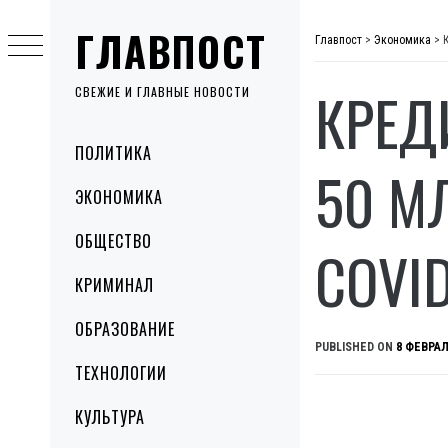
Skip
ГЛАВПОСТ
to
Главпост
>
Экономика
>
content
КРЕД
СВЕЖИЕ И ГЛАВНЫЕ НОВОСТИ
Primary
ПОЛИТИКА
Menu
50 М
ЭКОНОМИКА
ОБЩЕСТВО
COVI
КРИМИНАЛ
ОБРАЗОВАНИЕ
PUBLISHED ON
8 ФЕВРАЛ
ТЕХНОЛОГИИ
КУЛЬТУРА