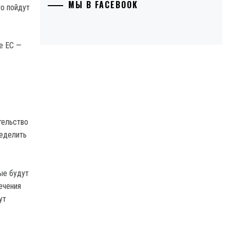
МЫ В FACEBOOK
е ЕС —
тельство
ределить
ые будут
ечения
ут