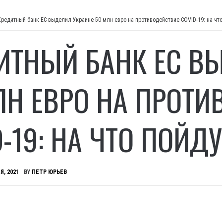
Кредитный банк ЕС выделил Украине 50 млн евро на противодействие COVID-19: на что
ИТНЫЙ БАНК ЕС В
ЛН ЕВРО НА ПРОТИ
D-19: НА ЧТО ПОЙД
Я, 2021
BY
ПЕТР ЮРЬЕВ