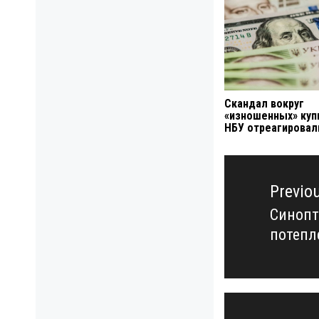
Скандал вокруг
«изношенных» куп
НБУ отреагировал
Навигация
по
Previo
записям
Синопт
Previo
потепл
post: