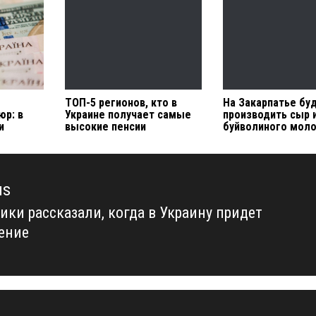
ТОП-5 регионов, кто в
На Закарпатье бу
юр: в
Украине получает самые
производить сыр 
и
высокие пенсии
буйволиного мол
us
ики рассказали, когда в Украину придет
us
ение