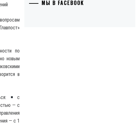
МЫ В FACEBOOK
 вопросам
Главпост»
ности по
сно новым
нковскими
ворится в
ься:
с
остью — с
равления
ния — с 1