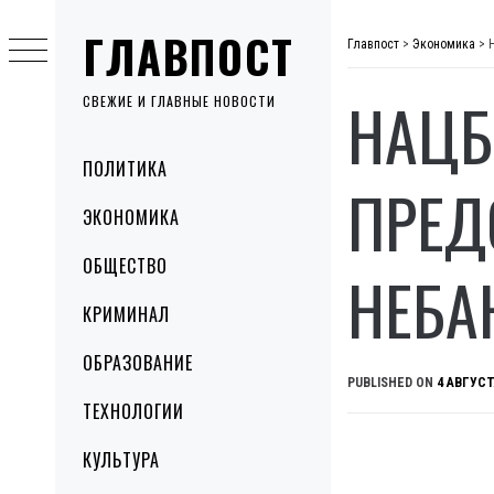
Skip
ГЛАВПОСТ
to
Главпост
>
Экономика
>
content
НАЦБ
СВЕЖИЕ И ГЛАВНЫЕ НОВОСТИ
Primary
ПОЛИТИКА
Menu
ПРЕД
ЭКОНОМИКА
ОБЩЕСТВО
НЕБА
КРИМИНАЛ
ОБРАЗОВАНИЕ
PUBLISHED ON
4 АВГУСТ
ТЕХНОЛОГИИ
КУЛЬТУРА