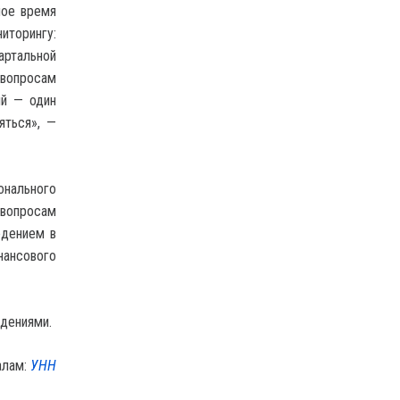
ное время
иторингу:
ртальной
вопросам
ий — один
яться», —
онального
вопросам
едением в
нансового
дениями.
алам:
УНН