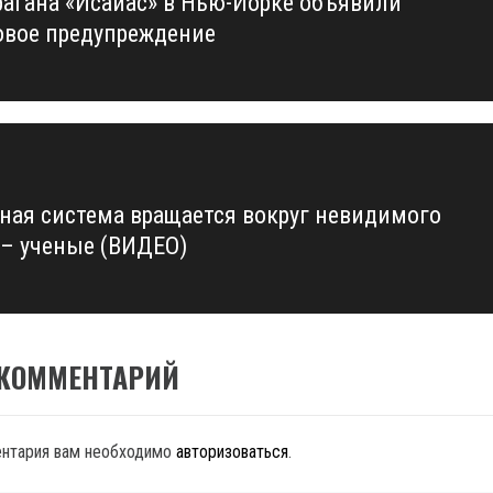
урагана «Исаиас» в Нью-Йорке объявили
us
вое предупреждение
ная система вращается вокруг невидимого
 – ученые (ВИДЕО)
 КОММЕНТАРИЙ
ентария вам необходимо
авторизоваться
.