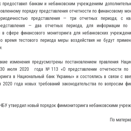
к предоставил банкам и небанковским учреждениям дополнитель
новленному порядку представления отчетности по финансовому мон
риодичностью представления — три отчетных периода; с ква
редставления — два отчетных периода, для информации по 
и в сфере финансового мониторинга для небанковских учрежден
Во время тестового периода меры воздействия не будут примен
и.
акие изменения предусмотрены постановлением правления Наци
 30 июля 2020 года №113 «О представлении отчетности по 
оринга в Национальный банк Украины» и состоялись в связи с вв
я 2020 года новых требований законодательства по вопросам фи
НБУ утвердил новый порядок финмониторинга небанковскими учреж
По матери