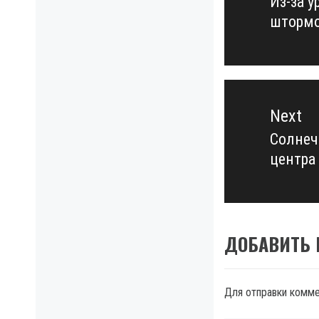
Из-за 
Previo
штормо
post:
Next
Солнеч
Next
центра
post:
ДОБАВИТЬ
Для отправки комм