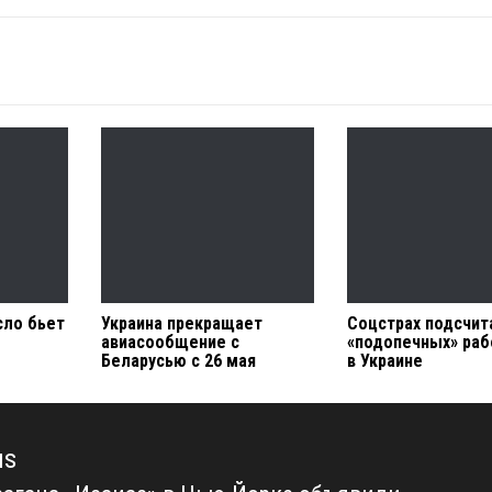
сло бьет
Украина прекращает
Соцстрах подсчит
авиасообщение с
«подопечных» раб
Беларусью с 26 мая
в Украине
us