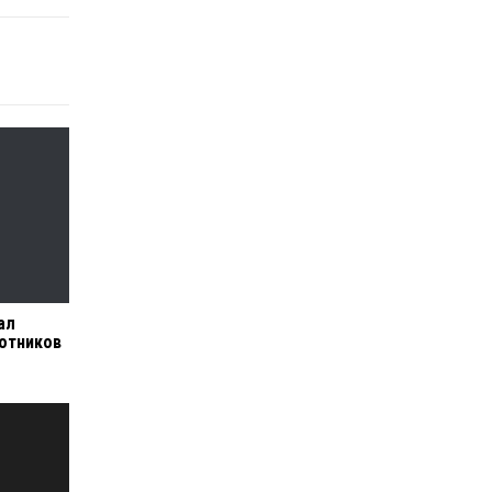
ал
отников