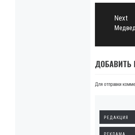
Next
Медвед
Next
post:
ДОБАВИТЬ
Для отправки комм
РЕДАКЦИЯ
РЕКЛАМА