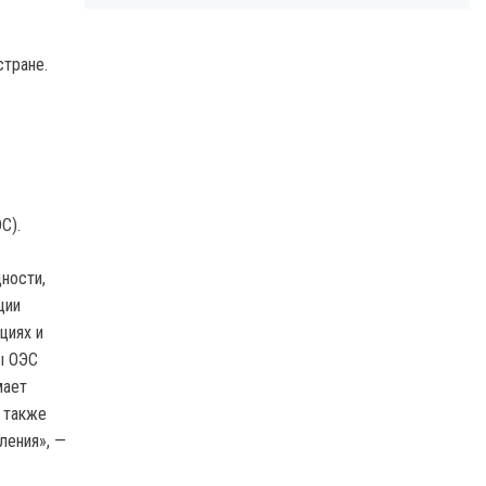
стране.
С).
ности,
ции
циях и
ы ОЭС
мает
 также
ления», —