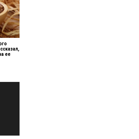
ого
ассказал,
на ее