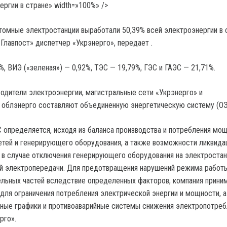
ергии в стране» width=»100%» />
томные электростанции выработали 50,39% всей электроэнергии в 
Главпост» диспетчер «Укрэнерго», передает .
, ВИЭ («зеленая») — 0,92%, ТЭС — 19,79%, ГЭС и ГАЭС — 21,71%.
одители электроэнергии, магистральные сети «Укрэнерго» и
 облэнерго составляют объединенную энергетическую систему (ОЭ
определяется, исходя из баланса производства и потребления мощ
тей и генерирующего оборудования, а также возможности ликвида
, в случае отключения генерирующего оборудования на электростан
ий электропередачи. Для предотвращения нарушений режима работ
ельных частей вследствие определенных факторов, компания прини
ля ограничения потребления электрической энергии и мощности, а
ные графики и противоаварийные системы снижения электропотреб
рго».