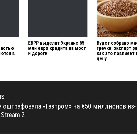
ЕБРР выделит Украине 65
Будет собрано мн
ластью —
млн евро кредита на мост
гречки: эксперт р
ются в
и дороги
как это повлияет 
цену
us
 оштрафовала «Газпром» на €50 миллионов из-
us
 Stream 2