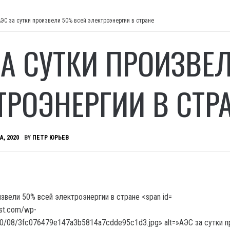
АЭС за сутки произвели 50% всей электроэнергии в стране
ЗА СУТКИ ПРОИЗВЕ
ТРОЭНЕРГИИ В СТР
А, 2020
BY
ПЕТР ЮРЬЕВ
ost.com/wp-
20/08/3fc076479e147a3b5814a7cdde95c1d3.jpg» alt=»АЭС за сутки п