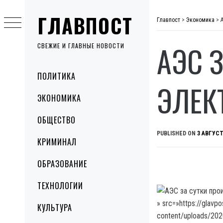
Skip
ГЛАВПОСТ
to
Главпост
>
Экономика
>
content
АЭС 
СВЕЖИЕ И ГЛАВНЫЕ НОВОСТИ
Primary
ПОЛИТИКА
Menu
ЭЛЕК
ЭКОНОМИКА
ОБЩЕСТВО
PUBLISHED ON
3 АВГУСТ
КРИМИНАЛ
ОБРАЗОВАНИЕ
ТЕХНОЛОГИИ
» src=»https://glavp
КУЛЬТУРА
content/uploads/20