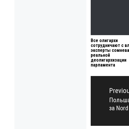
Все олигархи
сотрудничают с в
эксперты сомнева
реальной
деолигархизации
парламента
Навигация
по
Previo
записям
Польша
Previo
за Nord
post: