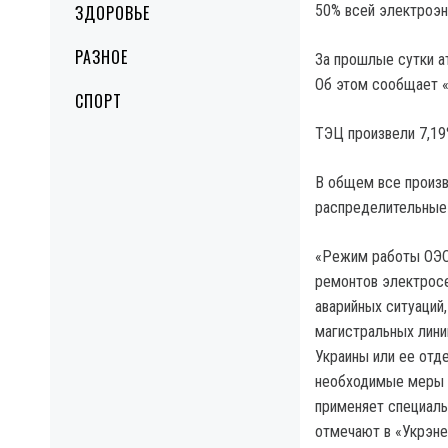
ЗДОРОВЬЕ
50% всей электроэн
РАЗНОЕ
За прошлые сутки а
Об этом сообщает «
СПОРТ
ТЭЦ произвели 7,19%
В общем все произв
распределительные
«Режим работы ОЭС 
ремонтов электросе
аварийных ситуаций
магистральных лин
Украины или ее отд
необходимые меры д
применяет специаль
отмечают в «Укрэне