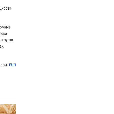
ощности
томные
лока
агрузки
ах,
алам:
УНН