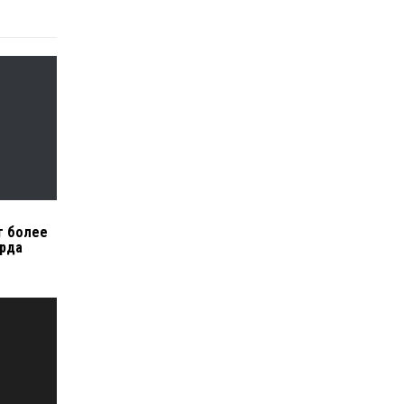
г более
арда