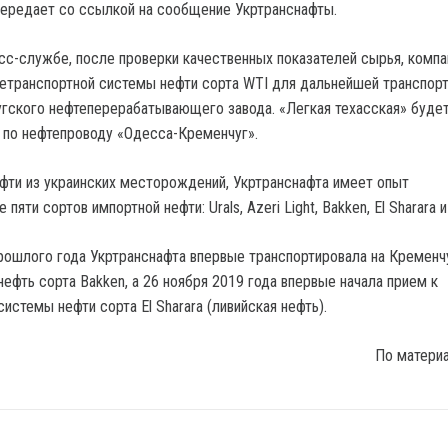
, передает со ссылкой на сообщение Укртранснафты.
сс-службе, после проверки качественных показателей сырья, компа
тетранспортной системы нефти сорта WTI для дальнейшей транспорт
ского нефтеперерабатывающего завода. «Легкая техасская» буде
 по нефтепроводу «Одесса-Кременчуг».
фти из украинских месторождений, Укртранснафта имеет опыт
пяти сортов импортной нефти: Urals, Azeri Light, Bakken, El Sharara и
рошлого года Укртранснафта впервые транспортировала на Кременч
ефть сорта Bakken, а 26 ноября 2019 года впервые начала прием к
истемы нефти сорта El Sharara (ливийская нефть).
По матери