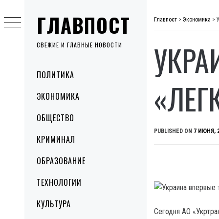
Skip
ГЛАВПОСТ
to
Главпост
>
Экономика
>
content
УКРА
СВЕЖИЕ И ГЛАВНЫЕ НОВОСТИ
Primary
ПОЛИТИКА
Menu
«ЛЕГ
ЭКОНОМИКА
ОБЩЕСТВО
PUBLISHED ON
7 ИЮНЯ, 
КРИМИНАЛ
ОБРАЗОВАНИЕ
ТЕХНОЛОГИИ
КУЛЬТУРА
Сегодня АО «Укртра