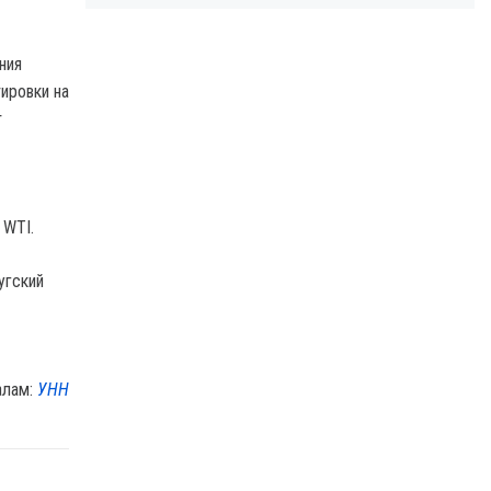
ния
ировки на
т
 WTI.
угский
алам:
УНН