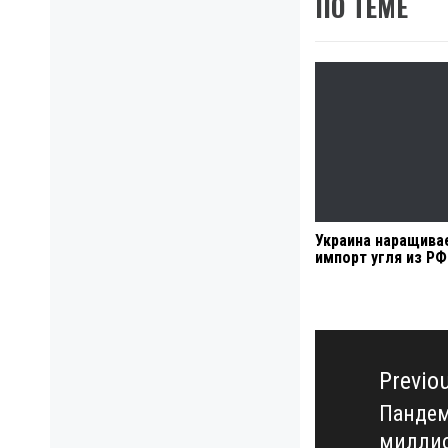
ПО ТЕМЕ
Украина наращива
импорт угля из РФ
Навигация
по
Previo
записям
Пандем
Previo
милли