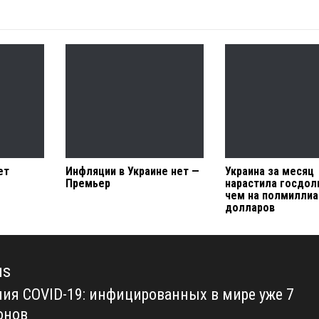
ет
Инфляции в Украине нет —
Украина за месяц
Премьер
нарастила госдол
чем на полмилли
долларов
us
ия COVID-19: инфицированных в мире уже 7
us
онов