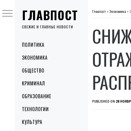
Skip
ГЛАВПОСТ
to
Главпост
>
Экономика
>
content
СНИЖ
СВЕЖИЕ И ГЛАВНЫЕ НОВОСТИ
Primary
ПОЛИТИКА
Menu
ОТРА
ЭКОНОМИКА
ОБЩЕСТВО
РАСП
КРИМИНАЛ
ОБРАЗОВАНИЕ
PUBLISHED ON
28 НОЯБР
ТЕХНОЛОГИИ
КУЛЬТУРА