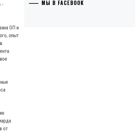
МЫ В FACEBOOK
вана ОП и
ого, опыт
в.
ента.
авое
нные
оса
ие
иарда.
в от