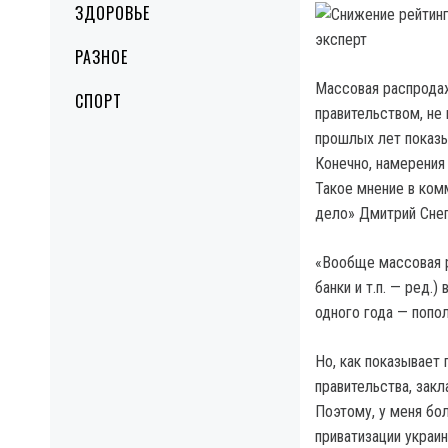
ЗДОРОВЬЕ
РАЗНОЕ
Массовая распродаж
СПОРТ
правительством, не 
прошлых лет показы
Конечно, намерения
Такое мнение в ком
дело» Дмитрий Снег
«Вообще массовая р
банки и т.п. — ред.
одного года — попо
Но, как показывает 
правительства, закл
Поэтому, у меня бо
приватизации украи