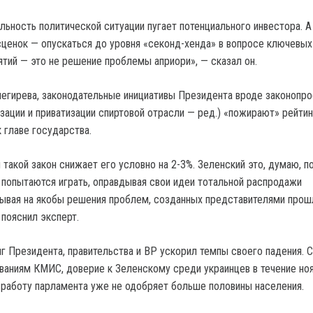
льность политической ситуации пугает потенциального инвестора. А
сценок — опускаться до уровня «секонд-хенда» в вопросе ключевых
ятий — это не решение проблемы априори», — сказал он.
негирева, законодательные инициативы Президента вроде законопро
зации и приватизации спиртовой отрасли — ред.) «пожирают» рейтин
 главе государства.
такой закон снижает его условно на 2-3%. Зеленский это, думаю, п
м попытаются играть, оправдывая свои идеи тотальной распродажи
ывая на якобы решения проблем, созданных представителями прош
 пояснил эксперт.
нг Президента, правительства и ВР ускорил темпы своего падения. 
аниям КМИС, доверие к Зеленскому среди украинцев в течение но
А работу парламента уже не одобряет больше половины населения.