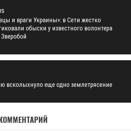
us
вцы и враги Украины»: в Сети жестко
us
тиковали обыски у известного волонтера
 Зверобой
ю всколыхнуло еще одно землетрясение
 КОММЕНТАРИЙ