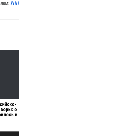
алам:
УНН
сийско-
оворы: о
рилось в