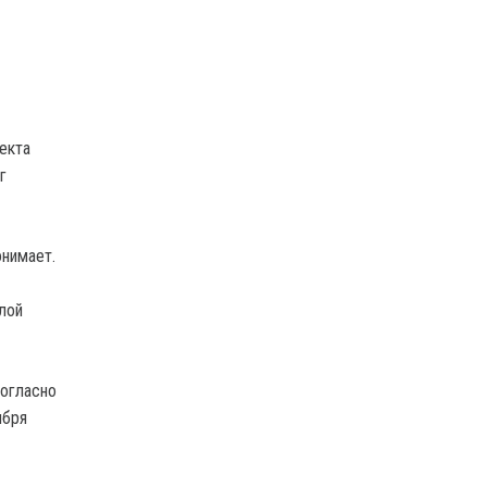
екта
г
онимает.
лой
Согласно
ября