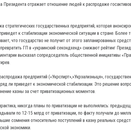
а стратегических государственных предприятий, которая анонсиро
приведет к стабилизации экономической ситуации в стране. Более т
вает, что государство не получит от этого запланированных средст
 превратить ГП в «украинский секондхенд» снижают рейтинг Презид
ментарии высказал сопредседатель общественной инициативы «Пр
ирев.
аспродажа предприятий («Укрспирт»,»Укрзализныця», государстве
) вряд ли приведет к экономической стабилизации. Это решение вопр
лнение казны за счет приватизационных моментов.
практика, никогда планы по приватизации не выполнялись: предыдущ
адывали по 12-15 млрд от приватизации, по факту получали до милл
льшие сомнения относительно поступлений в казну реальных средст
нской экономики.