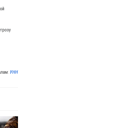
ной
угрозу
алам:
УНН