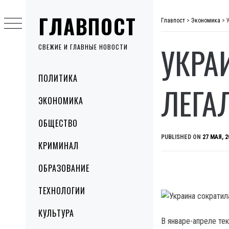
Skip
ГЛАВПОСТ
to
Главпост
>
Экономика
>
content
УКРА
СВЕЖИЕ И ГЛАВНЫЕ НОВОСТИ
Primary
ПОЛИТИКА
Menu
ЛЕГА
ЭКОНОМИКА
ОБЩЕСТВО
PUBLISHED ON
27 МАЯ, 2
КРИМИНАЛ
ОБРАЗОВАНИЕ
ТЕХНОЛОГИИ
КУЛЬТУРА
В январе-апреле те