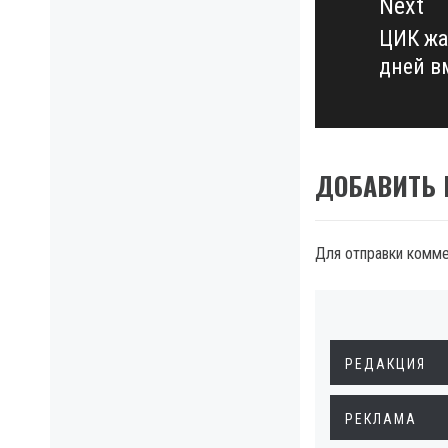
Next
ЦИК жа
Next
дней в
post:
ДОБАВИТЬ
Для отправки комм
РЕДАКЦИЯ
РЕКЛАМА