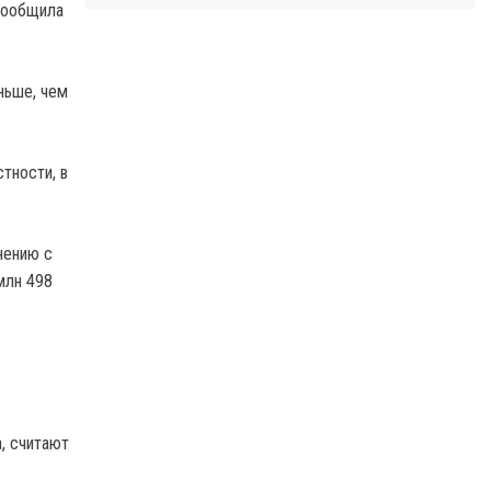
 сообщила
еньше, чем
стности, в
нению с
млн 498
, считают