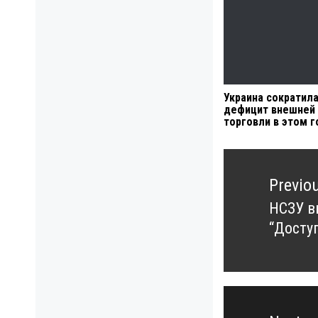
Украина сократил
дефицит внешней
торговли в этом г
Навигация
по
Previo
записям
НСЗУ в
Previo
“Досту
post: