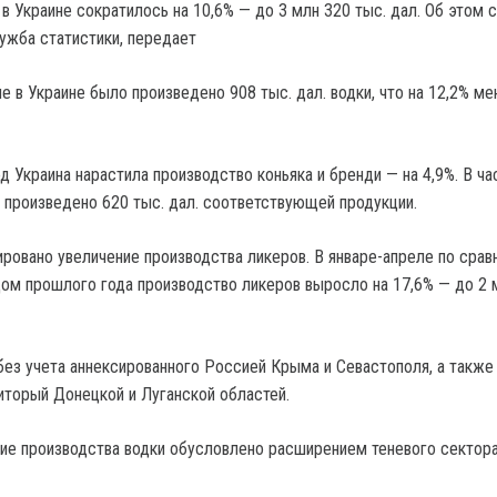
 в Украине сократилось на 10,6% — до 3 млн 320 тыс. дал. Об этом
ужба статистики, передает
ле в Украине было произведено 908 тыс. дал. водки, что на 12,2% м
од Украина нарастила производство коньяка и бренди — на 4,9%. В ча
 произведено 620 тыс. дал. соответствующей продукции.
ровано увеличение производства ликеров. В январе-апреле по срав
ом прошлого года производство ликеров выросло на 17,6% — до 2 
ез учета аннексированного Россией Крыма и Севастополя, а также
иторый Донецкой и Луганской областей.
ие производства водки обусловлено расширением теневого сектора