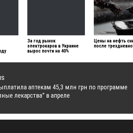
а
За год рынок
Цены на нефть с
электрокаров в Украине
после трехдневно
оду
вырос почти на 40%
us
ыплатила аптекам 45,3 млн грн по программе
us
пные лекарства” в апреле