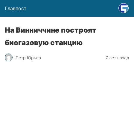
Главпост
На Винниччине построят
биогазовую станцию
Петр Юрьев
7 лет назад