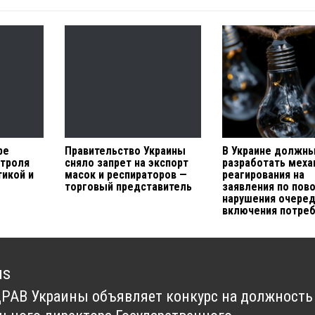
ре
Правительство Украины
В Украине должн
нтроля
сняло запрет на экспорт
разработать меха
тикой и
масок и респираторов —
реагирования на
торговый представитель
заявления по пов
нарушения очере
включения потре
us
АВ Украины объявляет конкурс на должность
us