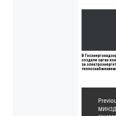
В Госэнергонадзо
создали орган ко
за электроэнерге
теплоснабжением
Навигация
по
Previo
записям
МИНЗДР
Previo