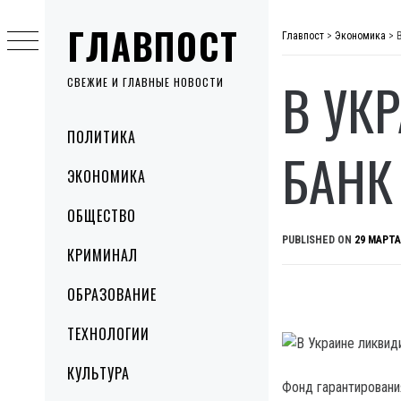
Skip
ГЛАВПОСТ
to
Главпост
>
Экономика
>
content
В УК
СВЕЖИЕ И ГЛАВНЫЕ НОВОСТИ
Primary
ПОЛИТИКА
Menu
БАНК
ЭКОНОМИКА
ОБЩЕСТВО
PUBLISHED ON
29 МАРТА
КРИМИНАЛ
ОБРАЗОВАНИЕ
ТЕХНОЛОГИИ
КУЛЬТУРА
Фонд гарантировани