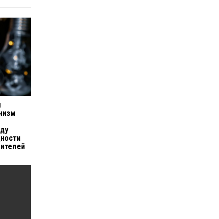
ы
низм
оду
дности
бителей