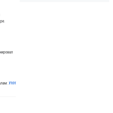
й
ре.
анировал
алам:
УНН