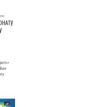
 —
ОНАТУ
У
ject»>
 Бех-
ату