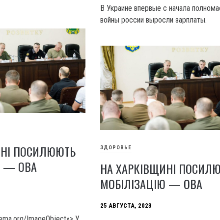
В Украине впервые с начала полном
войны россии выросли зарплаты.
ИНІ ПОСИЛЮЮТЬ
ЗДОРОВЬЕ
Ю — ОВА
НА ХАРКІВЩИНІ ПОСИЛ
МОБІЛІЗАЦІЮ — ОВА
25 АВГУСТА, 2023
hema.org/ImageObject»> У