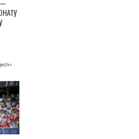
 —
ОНАТУ
У
ject»>