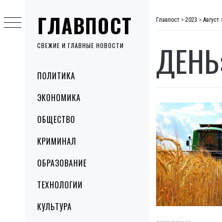
Skip
ГЛАВПОСТ
to
Главпост
>
2023
>
Август
content
ДЕНЬ
СВЕЖИЕ И ГЛАВНЫЕ НОВОСТИ
Primary
ПОЛИТИКА
Menu
ЭКОНОМИКА
ОБЩЕСТВО
КРИМИНАЛ
ОБРАЗОВАНИЕ
ТЕХНОЛОГИИ
КУЛЬТУРА