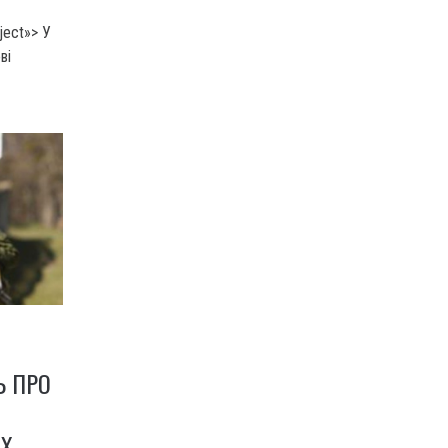
ject»> У
ві
Ь ПРО
ИХ