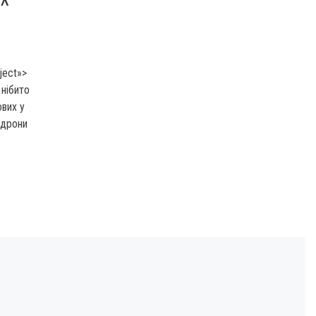
ject»>
 нібито
ових у
 дрони