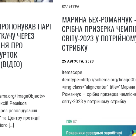
КУЛЬТУРА
МАРИНА БЕХ-РОМАНЧУК
ПРОПОНУВАВ ПАРІ
СРІБНА ПРИЗЕРКА ЧЕМПІ
ТКАЧУ ЧЕРЕЗ
СВІТУ-2023 У ПОТРІЙНОМ
ННЯ ПРО
СТРИБКУ
УРТОК
(ВІДЕО)
25 АВГУСТА, 2023
itemscope
itemtype=»http://schema.org/ImageOb
<img class="aligncenter" title="Марина
Романчук — срібна призерка чемпіон
hema.org/ImageObject»>
світу-2023 у потрійному стрибку
ксій Резніков
ерез розслідування
" та Центру протидії
його […]