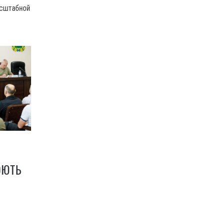
асштабной
ЮЮТЬ