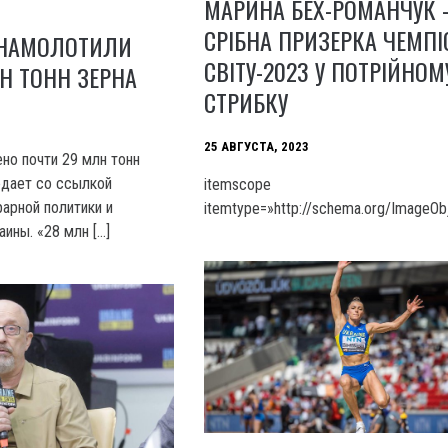
МАРИНА БЕХ-РОМАНЧУК
СРІБНА ПРИЗЕРКА ЧЕМПІ
 НАМОЛОТИЛИ
СВІТУ-2023 У ПОТРІЙНОМ
Н ТОНН ЗЕРНА
СТРИБКУ
25 АВГУСТА, 2023
но почти 29 млн тонн
едает со ссылкой
itemscope
рарной политики и
itemtype=»http://schema.org/ImageOb
ины. «28 млн […]