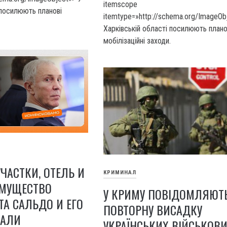
itemscope
 посилюють планові
itemtype=»http://schema.org/ImageOb
Харківській області посилюють плано
мобілізаційні заходи.
ЧАСТКИ, ОТЕЛЬ И
КРИМИНАЛ
ИМУЩЕСТВО
У КРИМУ ПОВІДОМЛЯЮТ
А САЛЬДО И ЕГО
ПОВТОРНУ ВИСАДКУ
ДАЛИ
УКРАЇНСЬКИХ ВІЙСЬКОВ