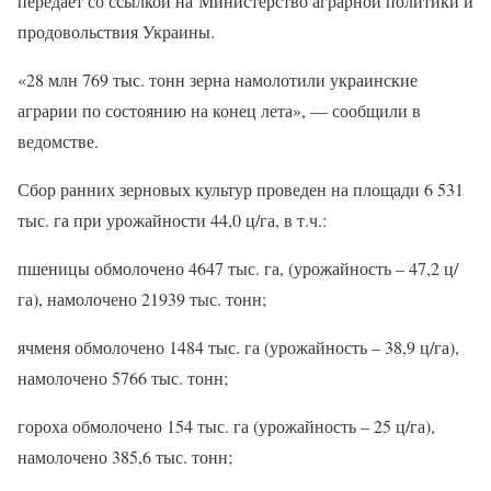
передает со ссылкой на Министерство аграрной политики и
продовольствия Украины.
«28 млн 769 тыс. тонн зерна намолотили украинские
аграрии по состоянию на конец лета», — сообщили в
ведомстве.
Сбор ранних зерновых культур проведен на площади 6 531
тыс. га при урожайности 44,0 ц/га, в т.ч.:
пшеницы обмолочено 4647 тыс. га, (урожайность – 47,2 ц/
га), намолочено 21939 тыс. тонн;
ячменя обмолочено 1484 тыс. га (урожайность – 38,9 ц/га),
намолочено 5766 тыс. тонн;
гороха обмолочено 154 тыс. га (урожайность – 25 ц/га),
намолочено 385,6 тыс. тонн;