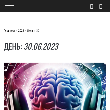
Skip
to
Главпост
>
2023
>
Июнь
>
30
content
ДЕНЬ:
30.06.2023