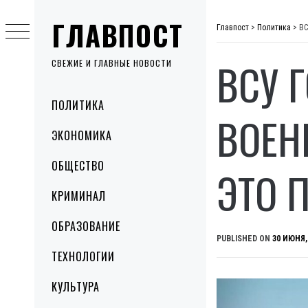
Skip
ГЛАВПОСТ
to
Главпост
>
Политика
>
ВС
content
ВСУ 
СВЕЖИЕ И ГЛАВНЫЕ НОВОСТИ
Primary
ПОЛИТИКА
Menu
ВОЕН
ЭКОНОМИКА
ОБЩЕСТВО
ЭТО 
КРИМИНАЛ
ОБРАЗОВАНИЕ
PUBLISHED ON
30 ИЮНЯ,
ТЕХНОЛОГИИ
КУЛЬТУРА