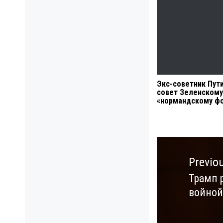
Экс-советник Пут
совет Зеленскому
«нормандскому ф
Навигация
по
Previo
записям
Трамп 
Previo
войной
post: