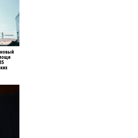
 новый
омощи
35
ких