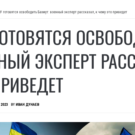
У готовятся освободить Бахмут: военный эксперт рассказал, к чему это приведет
ГОТОВЯТСЯ ОСВОБО
НЫЙ ЭКСПЕРТ РАСС
ПРИВЕДЕТ
 2023
BY
ИВАН ДУНАЕВ