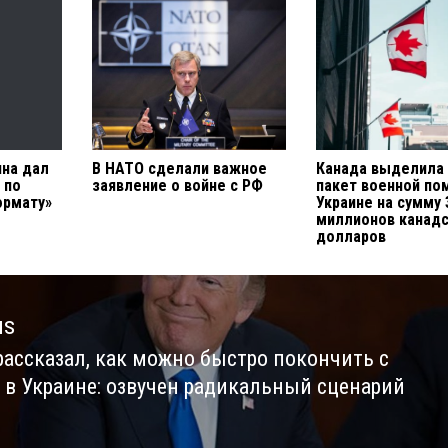
ина дал
В НАТО сделали важное
Канада выделила
 по
заявление о войне с РФ
пакет военной п
ормату»
Украине на сумму 
миллионов канадс
долларов
us
рассказал, как можно быстро покончить с
us
 в Украине: озвучен радикальный сценарий