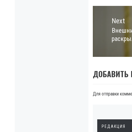
Next
Внешни
Next
раскры
post:
ДОБАВИТЬ
Для отправки комм
РЕДАКЦИЯ