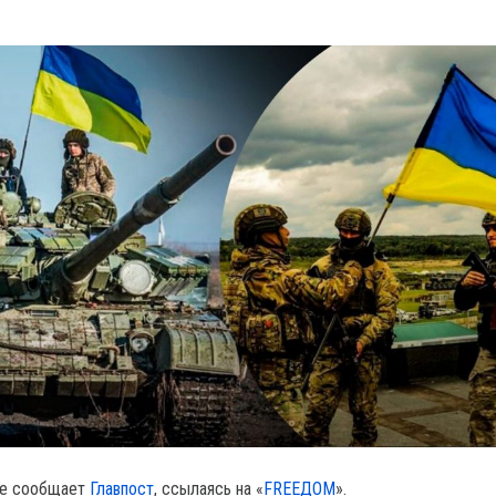
те сообщает
Главпост
, ссылаясь на «
FREEДОМ
».