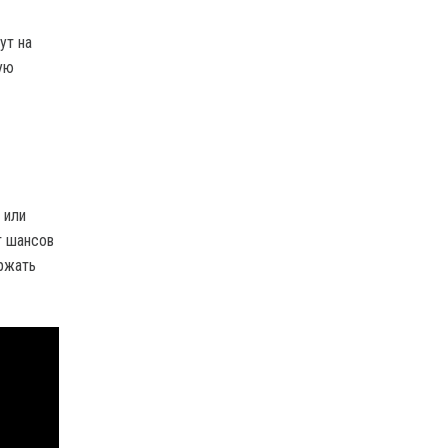
ут на
ую
 или
т шансов
ржать