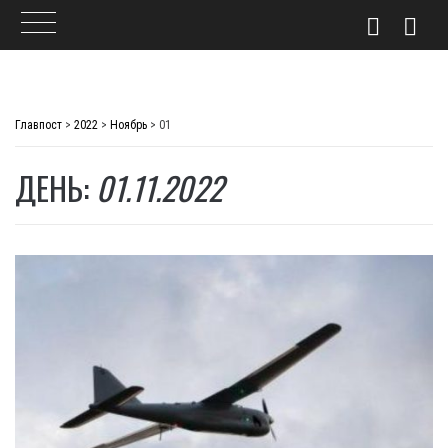
Skip
to
Главпост
>
2022
>
Ноябрь
>
01
content
ДЕНЬ:
01.11.2022