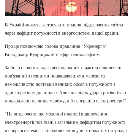
В Україні можуть застосувати планові відключення світла
через дефіцит потужності в енергосистемі нашої країни.
Про це повідомляє голова правління "Укренерго"
Володимир Кудрицький в ефірі телемарафону.
За його словами, зараз регіональний характер відключень
пов'язаний з певними пошкодженнями мережі та
неможливістю доставки великих обсягів потужності з
одного регіону до іншого. Але внаслідок ударів росіян було
пошкоджено не лише мережу, а й генерацію електроенергії.
"Не виключено, що можливі планові відключення
електроенергії пов'язані з загальним дефіцитом потужності
в енергосистемі. Такі відключення у всіх областях потроху і