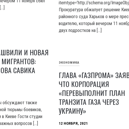
вечером 11 ноября сбил
itemtype=’http://schema.org/ImageObj
[…]
Прокуратура обжалует решение Кие
районного суда Харьков о мере прес
водителю, который вечером 11 нояб
двух подростков на […]
АШВИЛИ И НОВАЯ
А МИГРАНТОВ:
ЭКОНОМИКА
ЛОВА САВИКА
ГЛАВА «ГАЗПРОМА» ЗАЯ
ЧТО КОРПОРАЦИЯ
«ПЕРЕВЫПОЛНИТ ПЛАН
ТРАНЗИТА ГАЗА ЧЕРЕЗ
ты обсуждают также
УКРАИНУ»
ной тюрьмы боевиков,
 в Киеве Гости студии
важных вопросов […]
12 НОЯБРЯ, 2021