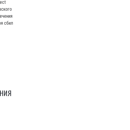
ect
вского
ечения
ря сбил
ЕНИЯ