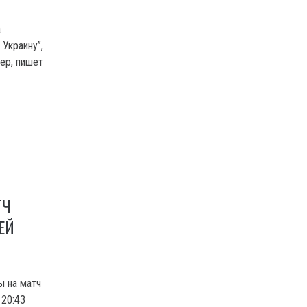
а
 Украину”,
ер, пишет
ТЧ
ЕЙ
ы на матч
 20:43