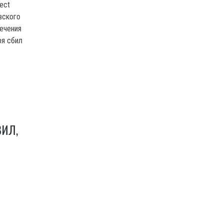
ect
вского
ечения
ря сбил
ВИЛ,