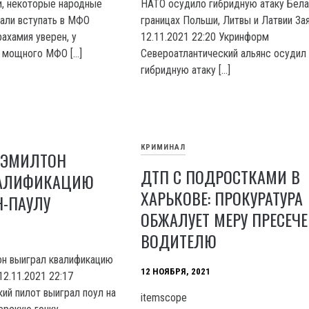
и, некоторые народные
НАТО осудило гибридную атаку Бела
али вступать в МФО
границах Польши, Литвы и Латвии За
ахамия уверен, у
12.11.2021 22:20 Укринформ
т мощного МФО […]
Североатлантический альянс осудил
гибридную атаку […]
КРИМИНАЛ
ХЭМИЛТОН
ДТП С ПОДРОСТКАМИ В
ВАЛИФИКАЦИЮ
ХАРЬКОВЕ: ПРОКУРАТУРА
Н-ПАУЛУ
ОБЖАЛУЕТ МЕРУ ПРЕСЕЧ
ВОДИТЕЛЮ
он выиграл квалификацию
12 НОЯБРЯ, 2021
12.11.2021 22:17
ий пилот выиграл поул на
itemscope