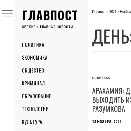
Skip
ГЛАВПОСТ
to
Главпост
>
2021
>
Ноябрь
content
ДЕНЬ
СВЕЖИЕ И ГЛАВНЫЕ НОВОСТИ
Primary
ПОЛИТИКА
Menu
ЭКОНОМИКА
ОБЩЕСТВО
ПОЛИТИКА
КРИМИНАЛ
АРАХАМИЯ: Д
ОБРАЗОВАНИЕ
ВЫХОДИТЬ И
РАЗУМКОВА
ТЕХНОЛОГИИ
КУЛЬТУРА
12 НОЯБРЯ, 2021