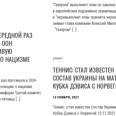
“Газпром” выполняет план по закачке
в европейские подземные хранилищ
и “перевыполнит план транзита через
заявил глава компании Алексей Милл
. “Газпром” […]
ЕРЕДНОЙ РАЗ
 ООН
ИВУЮ
О НАЦИЗМЕ
СПОРТ
ТЕННИС: СТАЛ ИЗВЕСТЕН
СОСТАВ УКРАИНЫ НА МА
 раз протянула в ООН
КУБКА ДЭВИСА С НОРВЕГ
золюцию о нацизме
кринформ Третий комитет
12 НОЯБРЯ, 2021
 пятницу […]
Теннис: стал известен состав Украин
Кубка Дэвиса с Норвегей 12.11.2021