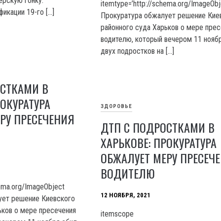
рскую гонку.
itemtype=’http://schema.org/ImageObj
икации 19-го […]
Прокуратура обжалует решение Кие
районного суда Харьков о мере прес
водителю, который вечером 11 нояб
двух подростков на […]
ОСТКАМИ В
РОКУРАТУРА
ЗДОРОВЬЕ
РУ ПРЕСЕЧЕНИЯ
ДТП С ПОДРОСТКАМИ В
ХАРЬКОВЕ: ПРОКУРАТУРА
ОБЖАЛУЕТ МЕРУ ПРЕСЕЧ
ВОДИТЕЛЮ
hema.org/ImageObject
12 НОЯБРЯ, 2021
ует решение Киевского
ьков о мере пресечения
itemscope