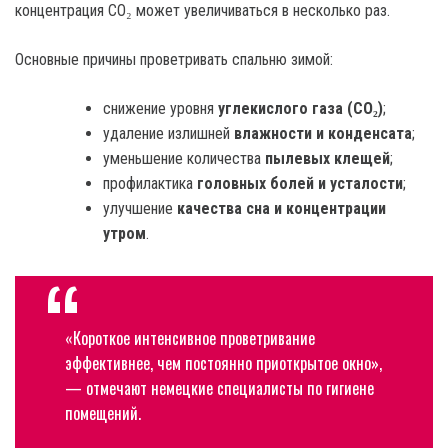
концентрация CO₂ может увеличиваться в несколько раз.
Основные причины проветривать спальню зимой:
снижение уровня
углекислого газа (CO₂)
;
удаление излишней
влажности и конденсата
;
уменьшение количества
пылевых клещей
;
профилактика
головных болей и усталости
;
улучшение
качества сна и концентрации
утром
.
«Короткое интенсивное проветривание
эффективнее, чем постоянно приоткрытое окно»,
— отмечают немецкие специалисты по гигиене
помещений.