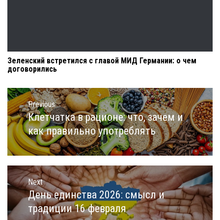
Зеленский встретился с главой МИД Германии: о чем
договорились
Навигация
по
Previous
записям
Клетчатка в рационе: что, зачем и
Previous
post:
как правильно употреблять
Next
День единства 2026: смысл и
Next
post:
традиции 16 февраля