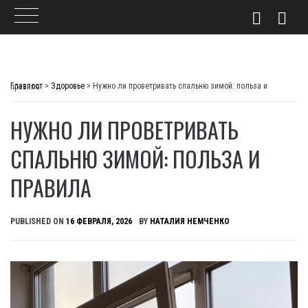
Skip
to
Главпост
>
Здоровье
>
Нужно ли проветривать спальню зимой: польза и правила
content
НУЖНО ЛИ ПРОВЕТРИВАТЬ
СПАЛЬНЮ ЗИМОЙ: ПОЛЬЗА И
ПРАВИЛА
PUBLISHED ON
16 ФЕВРАЛЯ, 2026
BY
НАТАЛИЯ НЕМЧЕНКО