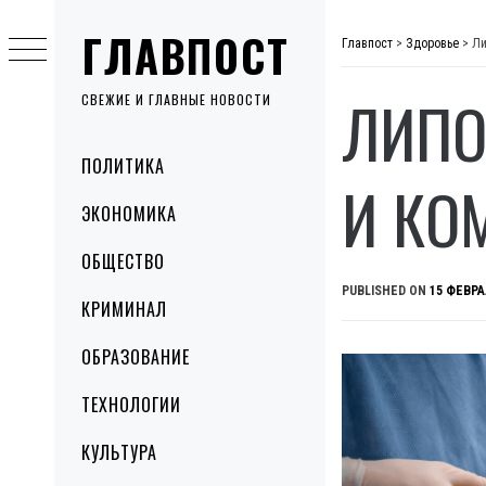
Skip
ГЛАВПОСТ
to
Главпост
>
Здоровье
>
Ли
content
ЛИПО
СВЕЖИЕ И ГЛАВНЫЕ НОВОСТИ
Primary
ПОЛИТИКА
Menu
И КО
ЭКОНОМИКА
ОБЩЕСТВО
PUBLISHED ON
15 ФЕВРА
КРИМИНАЛ
ОБРАЗОВАНИЕ
ТЕХНОЛОГИИ
КУЛЬТУРА