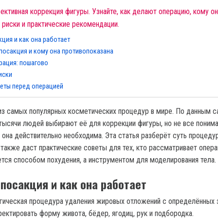
ктивная коррекция фигуры. Узнайте, как делают операцию, кому он
 риски и практические рекомендации.
кция и как она работает
посакция и кому она противопоказана
рация: пошагово
иски
веты перед операцией
из самых популярных косметических процедур в мире. По данным с
ысячи людей выбирают её для коррекции фигуры, но не все понима
у она действительно необходима. Эта статья разберёт суть процеду
а также даст практические советы для тех, кто рассматривает опер
ется способом похудения, а инструментом для моделирования тела.
ипосакция и как она работает
гическая процедура удаления жировых отложений с определённых з
ектировать форму живота, бёдер, ягодиц, рук и подбородка.