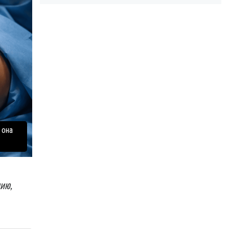
 она
ию,