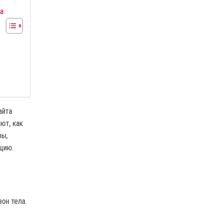
а
айта
ют, как
ры,
ацию.
он тела.