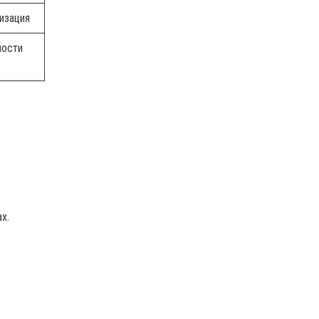
изация
лости
х.