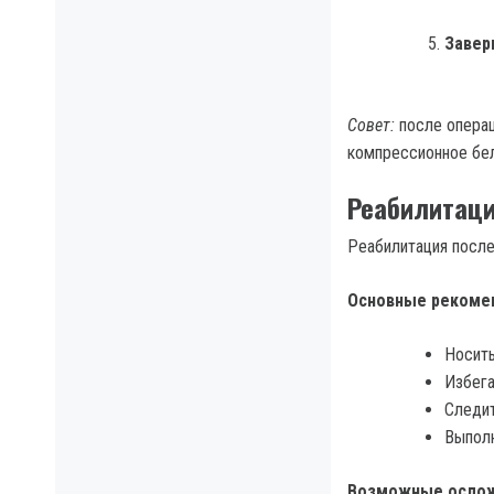
Завер
Совет:
после операц
компрессионное бел
Реабилитаци
Реабилитация после
Основные рекоме
Носить
Избега
Следит
Выполн
Возможные ослож