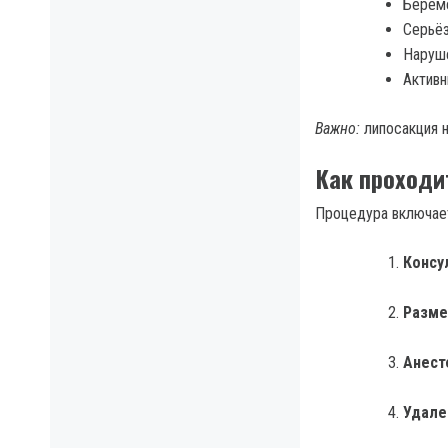
Береме
Серьёз
Наруше
Активн
Важно:
липосакция н
Как проходи
Процедура включает
Консу
Разме
Анест
Удале