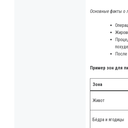
Основные факты о 
Операц
Жировы
Процед
похуде
После 
Пример зон для л
Зона
Живот
Бёдра и ягодицы