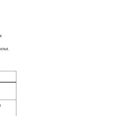
я
елья.
я