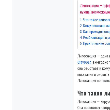
Липосакция — эффе
нужна, возможные
Что такое липоса
Кому показана ли
Как проходит опе
Реабилитация и р
Практические со
Липосакция — одна 
Glavpost
,
ежегодно т
она работает и ком
показания и риски, 
Липосакция не явля
Что такое л
Липосакция — хирур
Она позволяет скорр