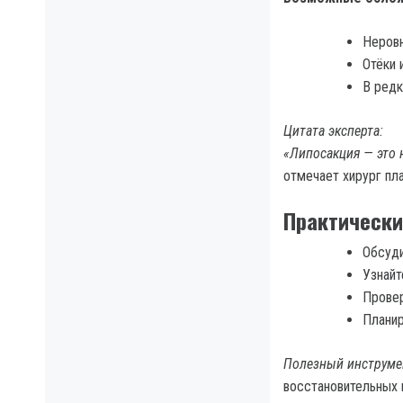
Неровн
Отёки 
В редк
Цитата эксперта:
«Липосакция — это н
отмечает хирург пл
Практически
Обсуди
Узнайт
Провер
Планир
Полезный инструме
восстановительных 