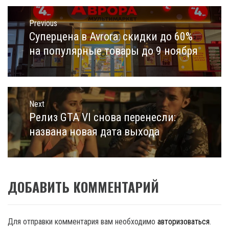
Навигация
по
Previous
записям
Суперцена в Avrora: скидки до 60%
Previous
post:
на популярные товары до 9 ноября
Next
Релиз GTA VI снова перенесли:
Next
post:
названа новая дата выхода
ДОБАВИТЬ КОММЕНТАРИЙ
Для отправки комментария вам необходимо
авторизоваться
.