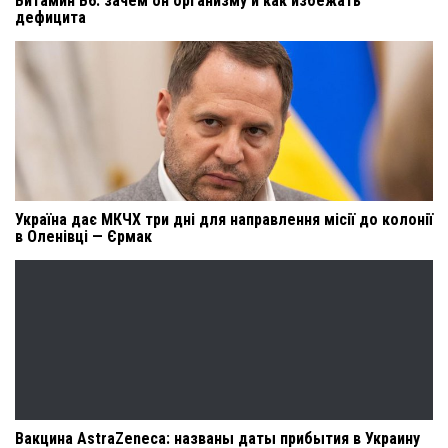
Витамин B6: зачем он организму и как избежать
дефицита
Україна дає МКЧХ три дні для направлення місії до колонії
в Оленівці — Єрмак
Вакцина AstraZeneca: названы даты прибытия в Украину