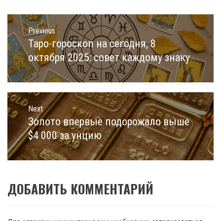
Навигация
по
Previous
записям
Таро-гороскоп на сегодня, 8
Previous
post:
октября 2025: совет каждому знаку
Next
Золото впервые подорожало выше
Next
post:
$4 000 за унцию
ДОБАВИТЬ КОММЕНТАРИЙ