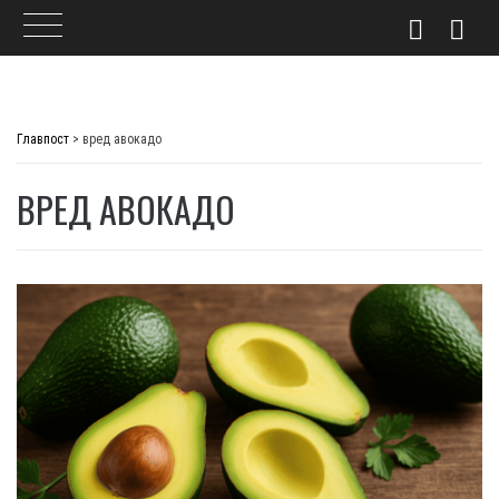
Skip
to
Главпост
>
вред авокадо
content
ВРЕД АВОКАДО