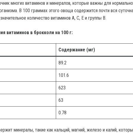
очник многих витаминов и минералов, которые важны для нормально
рганизма. В 100 граммах этого овоща содержится почти вся суточн
 значительное количество витаминов A, C, E и группы B.
я витаминов в брокколи на 100 г:
Содержание (мг)
89.2
101.6
623
63
0.78
ержит минералы, такие как кальций, магний, железо и калий, котор