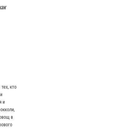
как
тех, кто
 и
я и
окколи,
 овощ в
рового