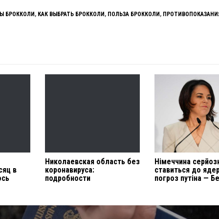
Ы БРОККОЛИ
,
КАК ВЫБРАТЬ БРОККОЛИ
,
ПОЛЬЗА БРОККОЛИ
,
ПРОТИВОПОКАЗАНИ
Николаевская область без
Німеччина серйоз
сяц в
коронавируса:
ставиться до яде
ось
подробности
погроз путіна — Б