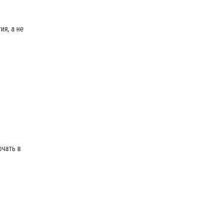
я, а не
ючать в