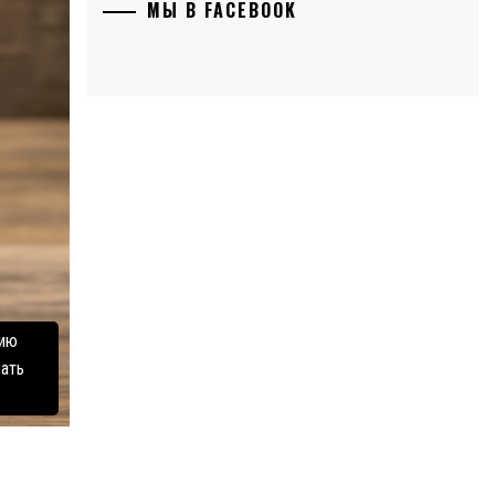
МЫ В FACEBOOK
нию
рать