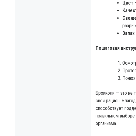
Цвет
—
Качес
Свеже
разры
Запах
Пошаговая инстру
Осмотр
Протес
Понюха
Брокколи — это не 
свой рацион. Благо
способствует подде
правильном выборе 
организма.