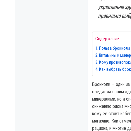
укреплению здо
правильно выбр
Содержание
Польза брокколи
Витамины и минер
Кому противопок
Как выбрать брок
Брокколи — один из
следит за своим зд
минералами, но и с
снижению риска мно
кому ее стоит избе
магазине. Как отме
рациона, и многие 