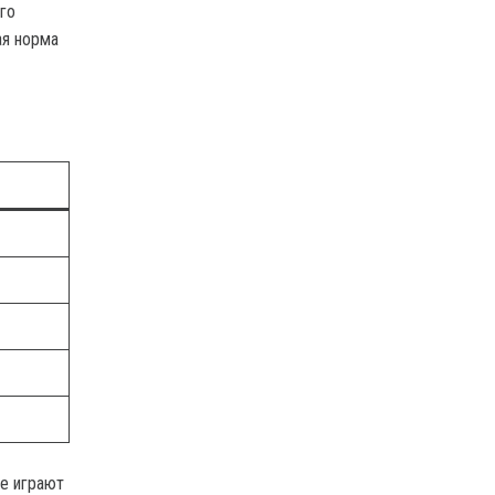
го
ая норма
ые играют