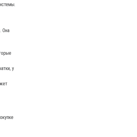
истемы.
. Она
торые
атки, у
ожет
покупке