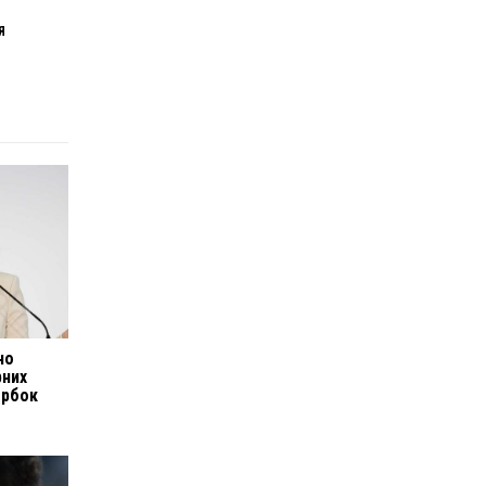
Я
но
рних
ербок