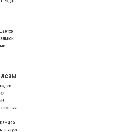
а сердце
дшается
нальной
тые
елезы
 людей
ная
рые
внимания
. Каждое
ть точную