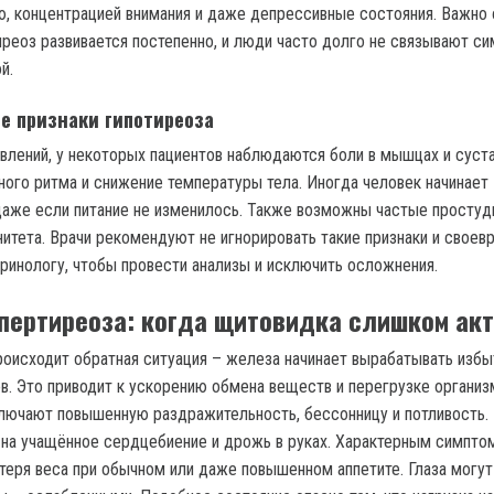
, концентрацией внимания и даже депрессивные состояния. Важно 
тиреоз развивается постепенно, и люди часто долго не связывают с
й.
 признаки гипотиреоза
лений, у некоторых пациентов наблюдаются боли в мышцах и суста
ого ритма и снижение температуры тела. Иногда человек начинает
 даже если питание не изменилось. Также возможны частые простуд
итета. Врачи рекомендуют не игнорировать такие признаки и своев
ринологу, чтобы провести анализы и исключить осложнения.
пертиреоза: когда щитовидка слишком ак
роисходит обратная ситуация – железа начинает вырабатывать изб
в. Это приводит к ускорению обмена веществ и перегрузке организ
лючают повышенную раздражительность, бессонницу и потливость.
на учащённое сердцебиение и дрожь в руках. Характерным симпто
отеря веса при обычном или даже повышенном аппетите. Глаза могут