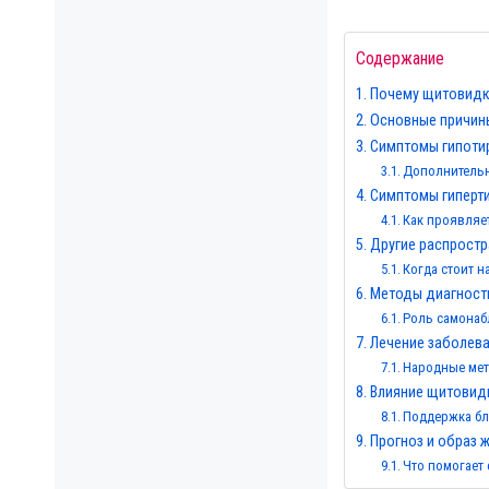
Содержание
Почему щитовидка
Основные причин
Симптомы гипотир
Дополнительн
Симптомы гиперти
Как проявляе
Другие распрост
Когда стоит 
Методы диагност
Роль самона
Лечение заболев
Народные мет
Влияние щитовидк
Поддержка бл
Прогноз и образ 
Что помогает