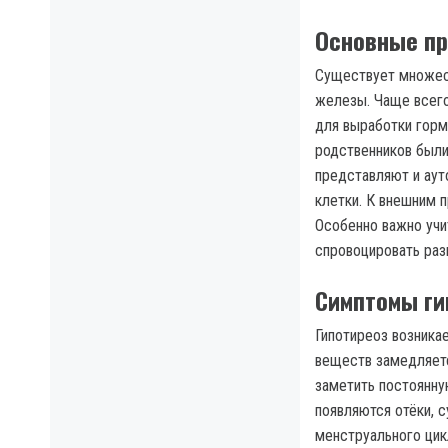
Основные пр
Существует множест
железы. Чаще всего
для выработки горм
родственников были
представляют и аут
клетки. К внешним 
Особенно важно учи
спровоцировать разв
Симптомы ги
Гипотиреоз возника
веществ замедляетс
заметить постоянну
появляются отёки, 
менструального цик