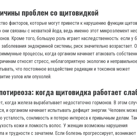
ичины проблем со щитовидкой
во факторов, которые могут привести к нарушению функции щито
 они связаны с нехваткой йода, ведь именно этот микроэлемент не
онов. Кроме того, большую роль играет наследственность: если у 
 заболевания эндокринной системы, риск значительно возрастает. 
оиммунные процессы, когда организм начинает атаковать собствен
причинам относят стресс, неблагоприятную экологию и неправильное
тывать, что постоянное воздействие радиации и токсинов может
итие узлов или опухолей.
потиреоза: когда щитовидка работает сла
ет, когда железа вырабатывает недостаточно гормонов. В этом слу
я, и организм начинает испытывать дефицит энергии. Человек мож
ю усталость, сонливость и потерю интереса к привычным делам. Та
сухость кожи и ломкость волос. У женщин возможны нарушения
ла и трудности с зачатием. Если болезнь прогрессирует, возникают