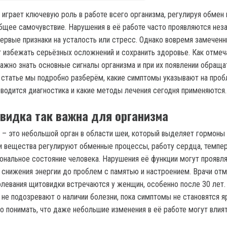
играет ключевую роль в работе всего организма, регулируя обмен
общее самочувствие. Нарушения в её работе часто проявляются неза
ервые признаки на усталость или стресс. Однако вовремя замечен
избежать серьёзных осложнений и сохранить здоровье. Как отмеч
важно знать основные сигналы организма и при их появлении обраща
й статье мы подробно разберём, какие симптомы указывают на про
оводится диагностика и какие методы лечения сегодня применяются.
видка так важна для организма
– это небольшой орган в области шеи, который выделяет гормоны
ти вещества регулируют обменные процессы, работу сердца, темпе
иональное состояние человека. Нарушения её функции могут проявля
о снижения энергии до проблем с памятью и настроением. Врачи от
олевания щитовидки встречаются у женщин, особенно после 30 лет.
 не подозревают о наличии болезни, пока симптомы не становятся я
 понимать, что даже небольшие изменения в её работе могут влият