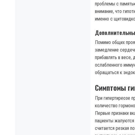
проблемы с памятью
внимание, что гипо
именно с щитовидко
Дополнительные
Помимо общих прояв
замедление сердечн
прибавлять в весе,
ослабленного иммун
обращаться к эндок
Симптомы ги
При гипертиреозе п
количество гормоно
Первые признаки вк
пациенты жалуются 
считается резкая п