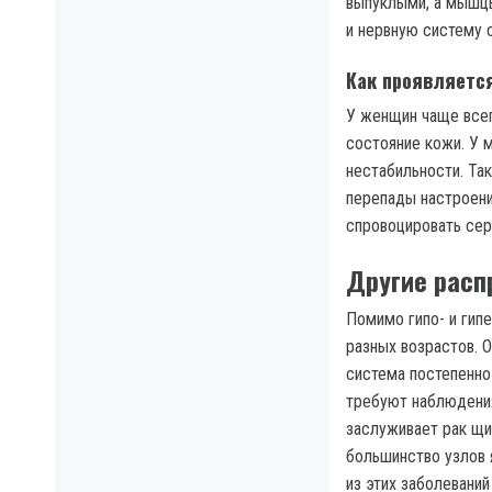
выпуклыми, а мышцы
и нервную систему 
Как проявляетс
У женщин чаще всег
состояние кожи. У 
нестабильности. Та
перепады настроени
спровоцировать сер
Другие расп
Помимо гипо- и гип
разных возрастов. 
система постепенно
требуют наблюдения
заслуживает рак щи
большинство узлов 
из этих заболевани