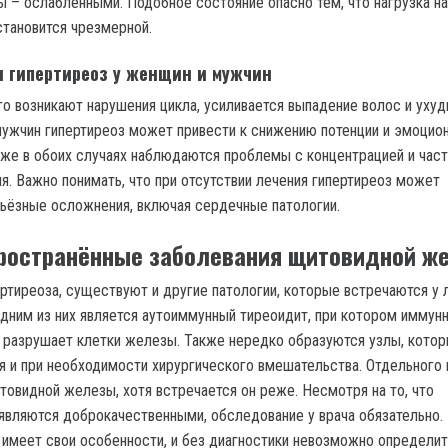
 – ослабленными. Подобное состояние опасно тем, что нагрузка н
становится чрезмерной.
я гипертиреоз у женщин и мужчин
о возникают нарушения цикла, усиливается выпадение волос и уху
мужчин гипертиреоз может привести к снижению потенции и эмоцио
кже в обоих случаях наблюдаются проблемы с концентрацией и час
я. Важно понимать, что при отсутствии лечения гипертиреоз может
ьёзные осложнения, включая сердечные патологии.
ространённые заболевания щитовидной ж
ертиреоза, существуют и другие патологии, которые встречаются у
Одним из них является аутоиммунный тиреоидит, при котором иммун
 разрушает клетки железы. Также нередко образуются узлы, кото
 и при необходимости хирургического вмешательства. Отдельного 
товидной железы, хотя встречается он реже. Несмотря на то, что
являются доброкачественными, обследование у врача обязательно
й имеет свои особенности, и без диагностики невозможно определи