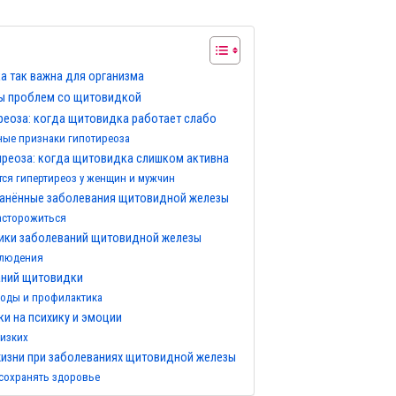
 так важна для организма
ы проблем со щитовидкой
еоза: когда щитовидка работает слабо
ые признаки гипотиреоза
реоза: когда щитовидка слишком активна
тся гипертиреоз у женщин и мужчин
ранённые заболевания щитовидной железы
насторожиться
ики заболеваний щитовидной железы
блюдения
аний щитовидки
оды и профилактика
и на психику и эмоции
изких
жизни при заболеваниях щитовидной железы
 сохранять здоровье