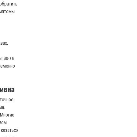
обратить
имптомы
вах,
ы из-за
ременно
тивна
ыточное
ма.
 Многие
мом
 казаться