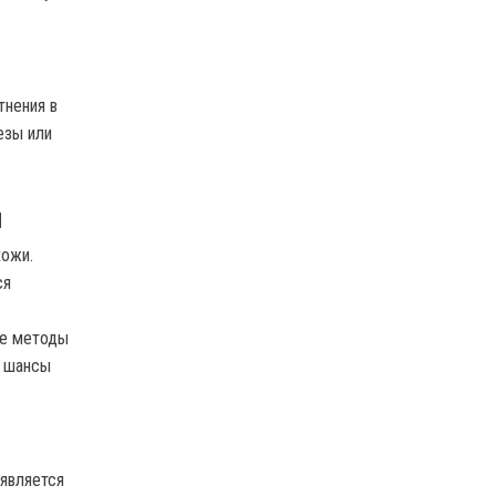
тнения в
езы или
ы
хожи.
ся
ые методы
т шансы
оявляется