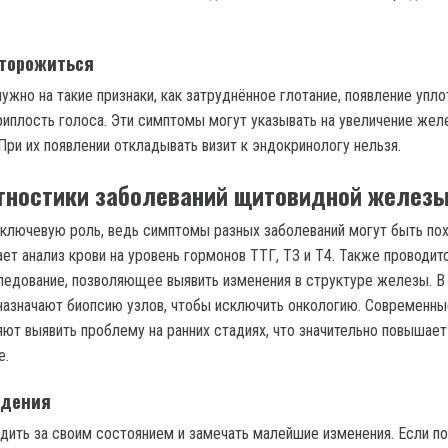
сторожиться
ужно на такие признаки, как затруднённое глотание, появление упло
риплость голоса. Эти симптомы могут указывать на увеличение жел
При их появлении откладывать визит к эндокринологу нельзя.
гностики заболеваний щитовидной желез
 ключевую роль, ведь симптомы разных заболеваний могут быть по
ет анализ крови на уровень гормонов ТТГ, Т3 и Т4. Также проводит
ледование, позволяющее выявить изменения в структуре железы. В
назначают биопсию узлов, чтобы исключить онкологию. Современн
яют выявить проблему на ранних стадиях, что значительно повышае
е.
юдения
дить за своим состоянием и замечать малейшие изменения. Если п