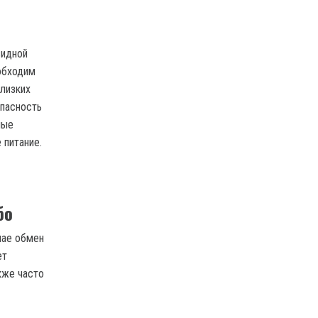
видной
обходим
близких
Опасность
ные
 питание.
бо
чае обмен
ет
кже часто