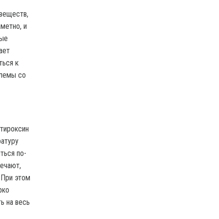
 веществ,
метно, и
ные
ает
ться к
блемы со
 тироксин
ратуру
ться по-
мечают,
 При этом
рко
ь на весь