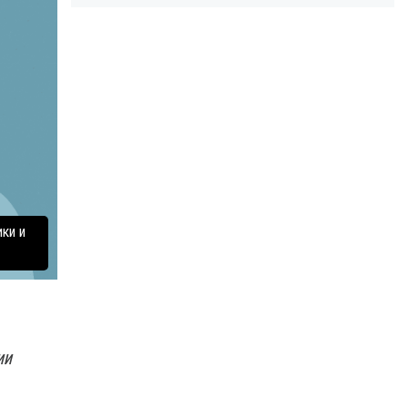
ки и
ии