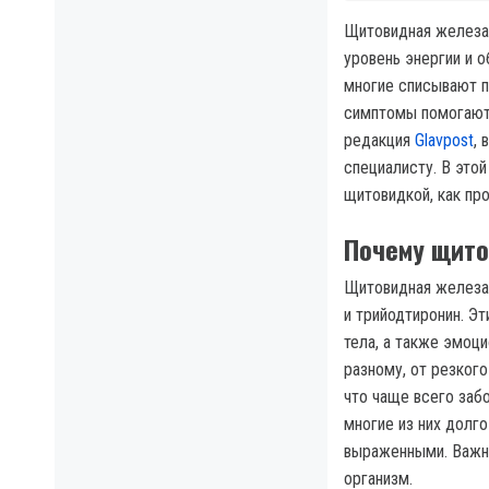
Щитовидная железа 
уровень энергии и 
многие списывают п
симптомы помогают 
редакция
Glavpost
, 
специалисту. В это
щитовидкой, как пр
Почему щито
Щитовидная железа 
и трийодтиронин. Э
тела, а также эмоц
разному, от резког
что чаще всего заб
многие из них долго
выраженными. Важно
организм.