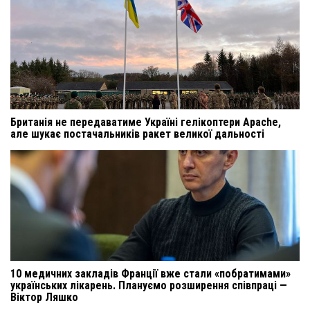
Британія не передаватиме Україні гелікоптери Apache,
але шукає постачальників ракет великої дальності
10 медичних закладів Франції вже стали «побратимами»
українських лікарень. Плануємо розширення співпраці —
Віктор Ляшко