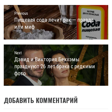
Навигация
по
Previous
записям
Пищевая сода лечит рак — правда
Previous
post:
или миф
Next
Дэвид и Виктория Бекхэмы
Next
post:
празднуют 26 лет брака с редкими
фото
ДОБАВИТЬ КОММЕНТАРИЙ