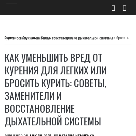
Skip
to
Главпост
>
Здоровье
>
Как уменьшить вред от курения для легких или бросить курить: советы, заменители и восстановление дыхательной системы
content
КАК УМЕНЬШИТЬ ВРЕД ОТ
КУРЕНИЯ ДЛЯ ЛЕГКИХ ИЛИ
БРОСИТЬ КУРИТЬ: СОВЕТЫ,
ЗАМЕНИТЕЛИ И
ВОССТАНОВЛЕНИЕ
ДЫХАТЕЛЬНОЙ СИСТЕМЫ