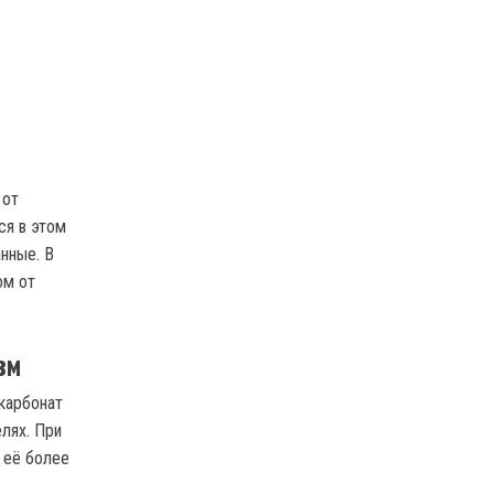
 от
ся в этом
нные. В
ом от
зм
карбонат
елях. При
 её более