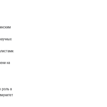
цинским
научных
алистами.
ени на
 роль в
ммунитет