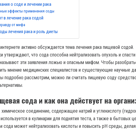
ания о соде и лечении рака
чные эффекты применения соды
т в лечение рака содой
правду от мифа
ды лечения рака и роль диеты
 интернете активно обсуждается тема лечения рака пищевой содой.
и утверждают, что сода способна нейтрализовать опухоль и спасти
 называют эти заявления ложью и опасным мифом. Чтобы разобрать
чить мнение медицинских специалистов и существующие научные да
ы подробно рассмотрим, можно ли считать пищевую соду средств
льтернативы.
ищевая сода и как она действует на органи
 химическое соединение, содержащее натрий и углекислоту (гидро
 используется в кулинарии для поднятия теста, а также в бытовых ц
зм сода может нейтрализовать кислоты и повысить pH среды, делая