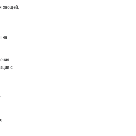
м овощей,
ы на
чения
ации с
т
те