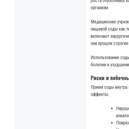
роста опухолевых к
организм.
Медицинские учрежд
пищевой соды как т
включают хирургиче
они прошли строгие
Использование соды
болезни и ухудшени
Риски и побочн
Прием соды внутрь
эффекты:
Наруше
алкало
Повреж