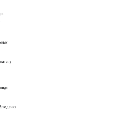
но.
.
ьных
рнативу
 виде
аблюдения