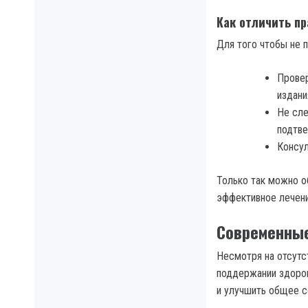
Как отличить пр
Для того чтобы не п
Провер
издани
Не сле
подтве
Консул
Только так можно о
эффективное лечени
Современные
Несмотря на отсутс
поддержании здоров
и улучшить общее с