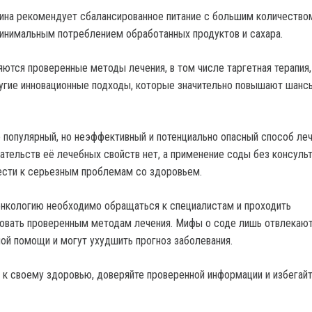
ина рекомендует сбалансированное питание с большим количество
минимальным потреблением обработанных продуктов и сахара.
яются проверенные методы лечения, в том числе таргетная терапия,
угие инновационные подходы, которые значительно повышают шанс
 популярный, но неэффективный и потенциально опасный способ ле
ательств её лечебных свойств нет, а применение соды без консульт
ести к серьезным проблемам со здоровьем.
онкологию необходимо обращаться к специалистам и проходить
овать проверенным методам лечения. Мифы о соде лишь отвлекаю
ной помощи и могут ухудшить прогноз заболевания.
 к своему здоровью, доверяйте проверенной информации и избегай