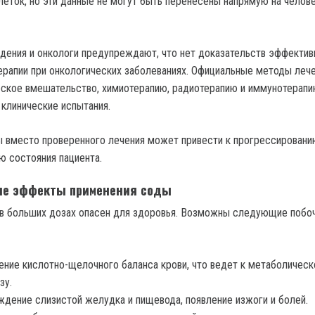
леток, но эти данные не могут быть перенесены напрямую на челов
ения и онкологи предупреждают, что нет доказательств эффектив
ерапии при онкологических заболеваниях. Официальные методы леч
ское вмешательство, химиотерапию, радиотерапию и иммунотерапи
 клинические испытания.
 вместо проверенного лечения может привести к прогрессировани
ю состояния пациента.
ые эффекты применения соды
 в больших дозах опасен для здоровья. Возможны следующие побо
ние кислотно-щелочного баланса крови, что ведет к метаболичес
зу.
дение слизистой желудка и пищевода, появление изжоги и болей.