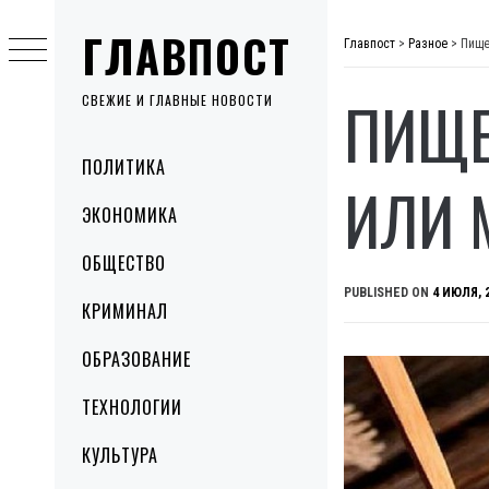
Skip
ГЛАВПОСТ
to
Главпост
>
Разное
>
Пище
content
ПИЩЕ
СВЕЖИЕ И ГЛАВНЫЕ НОВОСТИ
Primary
ПОЛИТИКА
Menu
ИЛИ 
ЭКОНОМИКА
ОБЩЕСТВО
PUBLISHED ON
4 ИЮЛЯ, 
КРИМИНАЛ
ОБРАЗОВАНИЕ
ТЕХНОЛОГИИ
КУЛЬТУРА