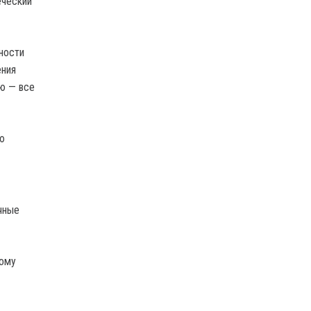
еческий
ности
ения
ю — все
ю
чные
кому