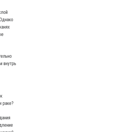
слой
 Однако
канях
ые
тельно
м внутрь
ик
и раке?
дания
едление