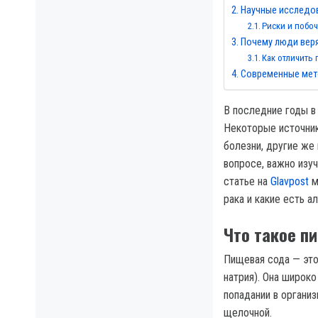
Научные исследов
Риски и побо
Почему люди веря
Как отличить 
Современные мето
В последние годы в
Некоторые источник
болезни, другие же
вопросе, важно изу
статье на
Glavpost
м
рака и какие есть а
Что такое п
Пищевая сода — это
натрия). Она широко
попадании в органи
щелочной.