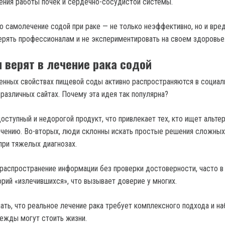
ния работы почек и сердечно-сосудистой системы.
о самолечение содой при раке — не только неэффективно, но и вред
рять профессионалам и не экспериментировать на своем здоровье
 верят в лечение рака содой
нных свойствах пищевой соды активно распространяются в социал
 различных сайтах. Почему эта идея так популярна?
оступный и недорогой продукт, что привлекает тех, кто ищет альте
чению. Во-вторых, люди склонны искать простые решения сложных
при тяжелых диагнозах.
распространение информации без проверки достоверности, часто в
рий «излечившихся», что вызывает доверие у многих.
ать, что реальное лечение рака требует комплексного подхода и н
ежды могут стоить жизни.