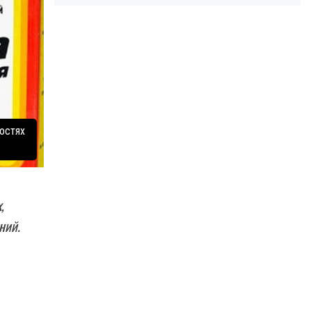
остях
,
ний.