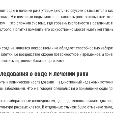
ния соды в лечении рака утверждают, что опухоль развивается в ки
ышая pH с помощью соды, можно остановить рост раковых клеток.
изм — это сложная система, где уровень кислотности в различных т
 строго. Попытка изменить его искусственно может иметь негативн
о сода не является лекарством и не обладает способностью избира
 клетки. Её воздействие скорее поверхностное и временное, а прие
вызвать нарушения баланса организма.
ледования о соде и лечении рака
ты и клинические исследования — единственный надежный источн
ии заболеваний. Что же говорят специалисты о применении соды пр
ые лабораторные исследования, где сода использовалась для соз
ультуре раковых клеток. В отдельных случаях было отмечено зам