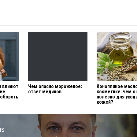
я влияют
Чем опасно мороженое:
Конопляное масло
кие
ответ медиков
косметике: чем о
побороть
полезно для уход
кожей?
us