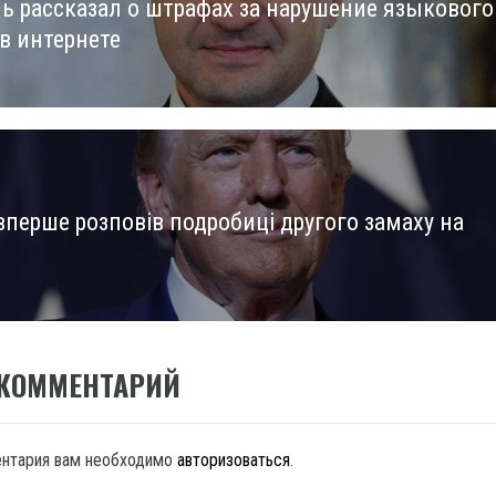
ь рассказал о штрафах за нарушение языкового
us
 в интернете
вперше розповів подробиці другого замаху на
 КОММЕНТАРИЙ
ентария вам необходимо
авторизоваться
.