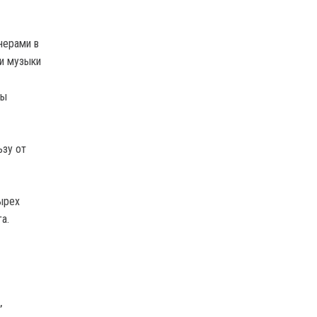
нерами в
ки музыки
ты
ьзу от
ырех
а.
,