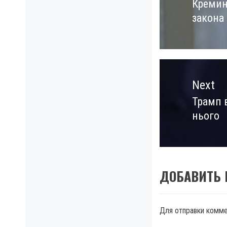
Кремин
Previo
закона
post:
Next
Трамп 
Next
нього
post:
ДОБАВИТЬ
Для отправки комм