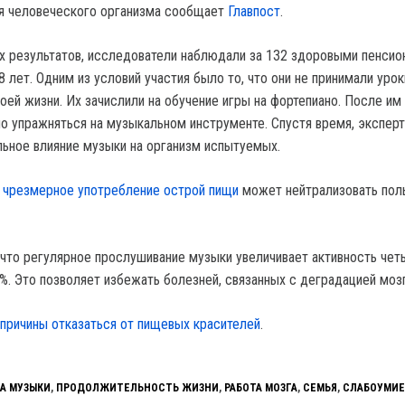
ля человеческого организма сообщает
Главпост
.
х результатов, исследователи наблюдали за 1З2 здоровыми пенсио
8 лет. Одним из условий участия было то, что они не принимали уро
оей жизни. Их зачислили на обучение игры на фортепиано. После им
о упражняться на музыкальном инструменте. Спустя время, экспер
ьное влияние музыки на организм испытуемых.
о
чрезмерное употребление острой пищи
может нейтрализовать пол
 что регулярное прослушивание музыки увеличивает активность чет
%. Это позволяет избежать болезней, связанных с деградацией мозг
причины отказаться от пищевых красителей
.
А МУЗЫКИ
,
ПРОДОЛЖИТЕЛЬНОСТЬ ЖИЗНИ
,
РАБОТА МОЗГА
,
СЕМЬЯ
,
СЛАБОУМИЕ