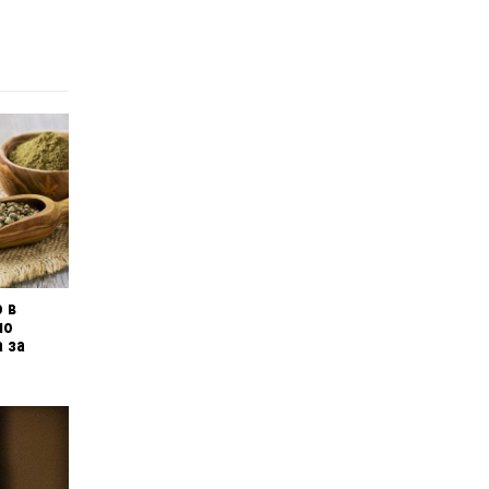
 в
но
а за