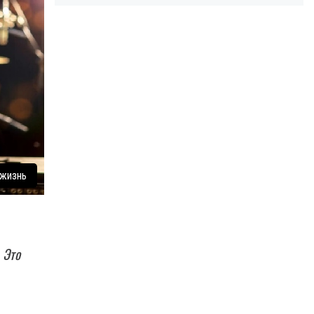
 жизнь
 Это