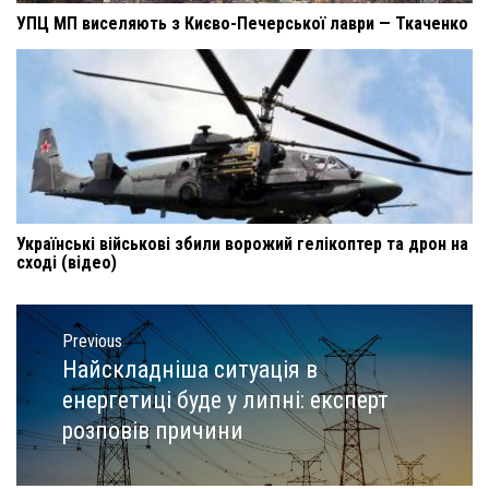
УПЦ МП виселяють з Києво-Печерської лаври — Ткаченко
Українські військові збили ворожий гелікоптер та дрон на
сході (відео)
Навигация
по
Previous
записям
Найскладніша ситуація в
Previous
post:
енергетиці буде у липні: експерт
розповів причини