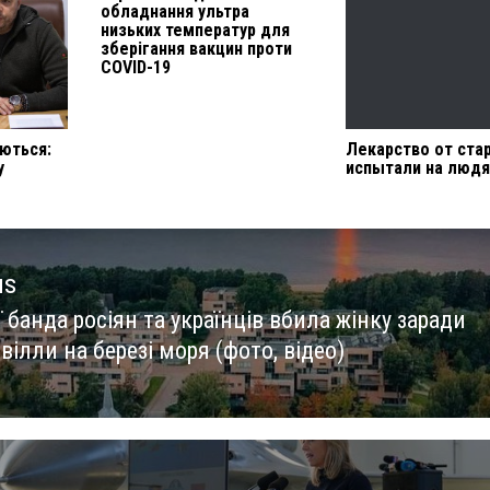
обладнання ультра
низьких температур для
зберігання вакцин проти
COVID-19
ються:
Лекарство от ста
у
испытали на людя
us
ї банда росіян та українців вбила жінку заради
us
 вілли на березі моря (фото, відео)