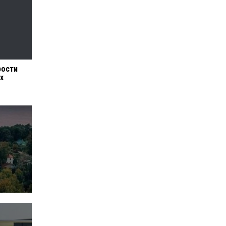
рости
х