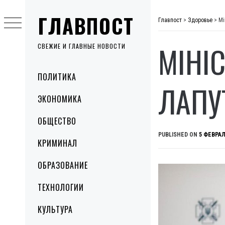
Skip
ГЛАВПОСТ
to
Главпост
>
Здоровье
>
Мі
content
МІНІ
СВЕЖИЕ И ГЛАВНЫЕ НОВОСТИ
Primary
ПОЛИТИКА
Menu
ЛАПУ
ЭКОНОМИКА
ОБЩЕСТВО
PUBLISHED ON
5 ФЕВРАЛ
КРИМИНАЛ
ОБРАЗОВАНИЕ
ТЕХНОЛОГИИ
КУЛЬТУРА