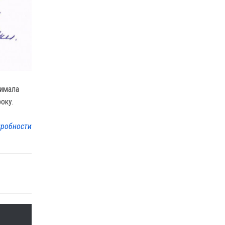
римала
року.
робности