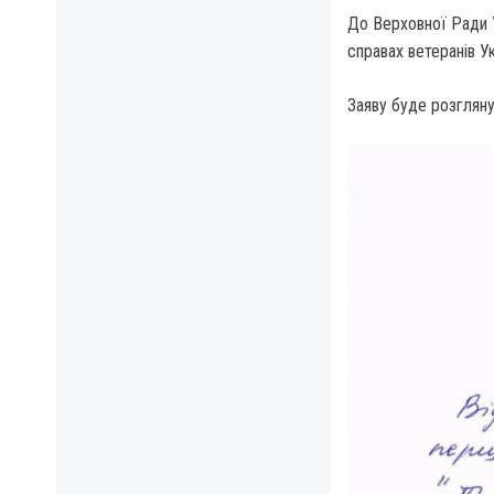
До Верховної Ради У
справах ветеранів Ук
Заяву буде розгляну