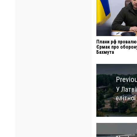
Плани рф провалю
Єрмак про оборон
Бахмута
Навигация
по
Previo
записям
У Латві
Previo
елітної
post: