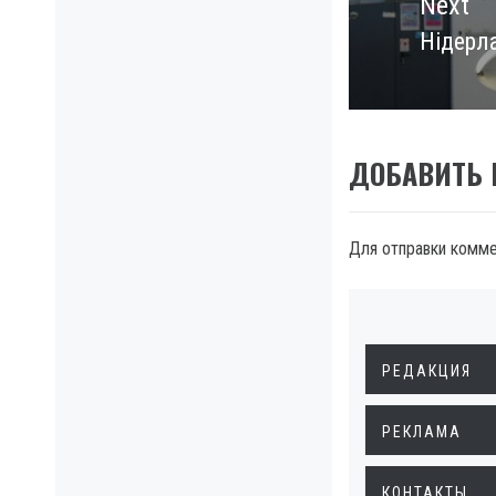
Next
Нідерла
Next
post:
ДОБАВИТЬ
Для отправки комм
РЕДАКЦИЯ
РЕКЛАМА
КОНТАКТЫ