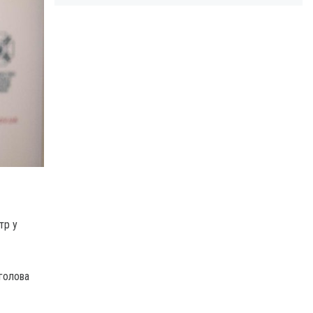
тр у
 голова