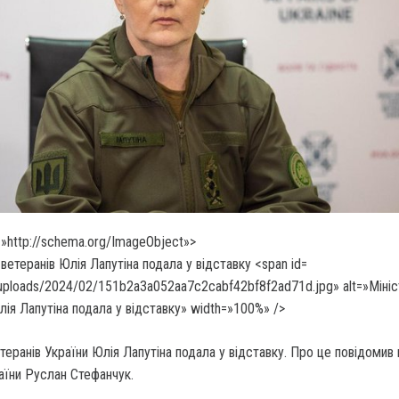
»http://schema.org/ImageObject»>
uploads/2024/02/151b2a3a052aa7c2cabf42bf8f2ad71d.jpg» alt=»Мініс
лія Лапутіна подала у відставку» width=»100%» />
етеранів України Юлія Лапутіна подала у відставку. Про це повідомив
аїни Руслан Стефанчук.