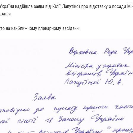
країни надійшла заява від Юлії Лапутіної про відставку з посади Мін
раїни.
то на найближчому пленарному засіданні.