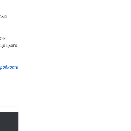
ські
ючи
 що цього
робности