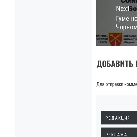
Next
Гуменюк
Next
Чорном
post:
ДОБАВИТЬ
Для отправки комм
РЕДАКЦИЯ
РЕКЛАМА