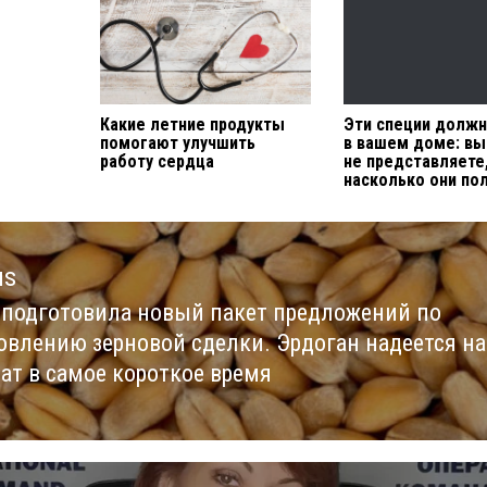
Какие летние продукты
Эти специи долж
помогают улучшить
в вашем доме: в
работу сердца
не представляете
насколько они по
us
 подготовила новый пакет предложений по
us
овлению зерновой сделки. Эрдоган надеется на
тат в самое короткое время