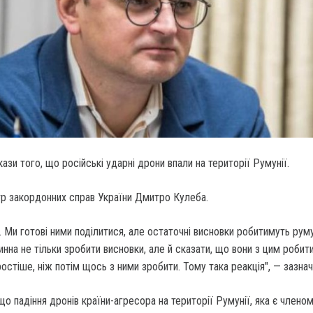
ази того, що російські ударні дрони впали на території Румунії.
тр закордонних справ України Дмитро Кулеба.
. Ми готові ними поділитися, але остаточні висновки робитимуть рум
инна не тільки зробити висновки, але й сказати, що вони з цим робит
остіше, ніж потім щось з ними зробити. Тому така реакція", — зазначи
що падіння дронів країни-агресора на території Румунії, яка є члено