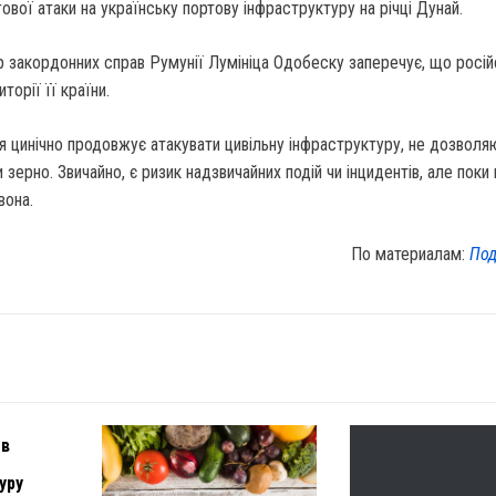
ової атаки на українську портову інфраструктуру на річці Дунай.
р закордонних справ Румунії Лумініца Одобеску заперечує, що росій
торії її країни.
я цинічно продовжує атакувати цивільну інфраструктуру, не дозволя
 зерно. Звичайно, є ризик надзвичайних подій чи інцидентів, але поки
вона.
По материалам:
Под
 в
уру