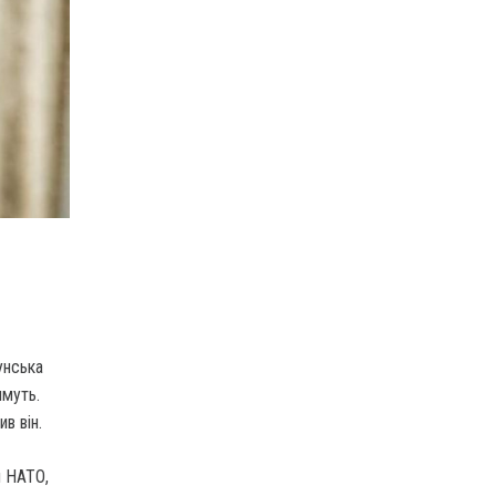
унська
имуть.
в він.
м НАТО,