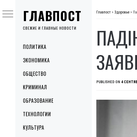
Skip
ГЛАВПОСТ
to
Главпост
>
Здоровье
>
Па
content
ПАДІ
СВЕЖИЕ И ГЛАВНЫЕ НОВОСТИ
Primary
ПОЛИТИКА
Menu
ЗАЯВ
ЭКОНОМИКА
ОБЩЕСТВО
PUBLISHED ON
4 СЕНТЯБ
КРИМИНАЛ
ОБРАЗОВАНИЕ
ТЕХНОЛОГИИ
КУЛЬТУРА