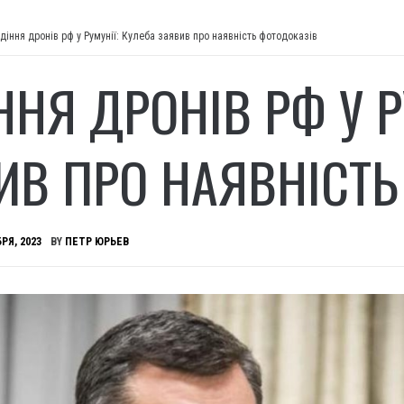
діння дронів рф у Румунії: Кулеба заявив про наявність фотодоказів
ННЯ ДРОНІВ РФ У Р
ИВ ПРО НАЯВНІСТЬ
РЯ, 2023
BY
ПЕТР ЮРЬЕВ