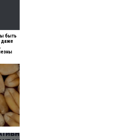
ны быть
ы даже
,
лезны