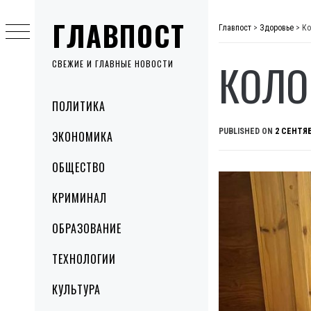
Skip
ГЛАВПОСТ
to
Главпост
>
Здоровье
>
Ко
content
КОЛО
СВЕЖИЕ И ГЛАВНЫЕ НОВОСТИ
Primary
ПОЛИТИКА
Menu
PUBLISHED ON
2 СЕНТЯБ
ЭКОНОМИКА
ОБЩЕСТВО
КРИМИНАЛ
ОБРАЗОВАНИЕ
ТЕХНОЛОГИИ
КУЛЬТУРА