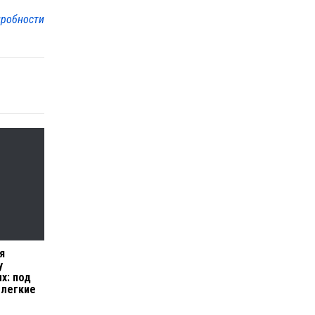
робности
я
у
х: под
 легкие