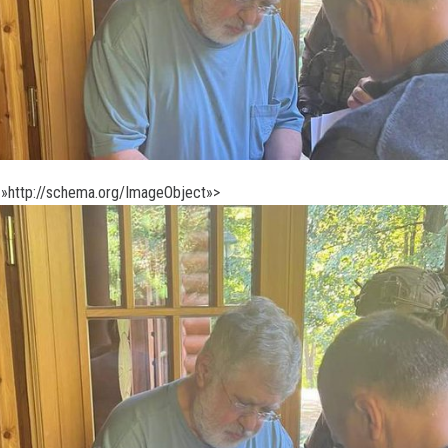
»http://schema.org/ImageObject»>