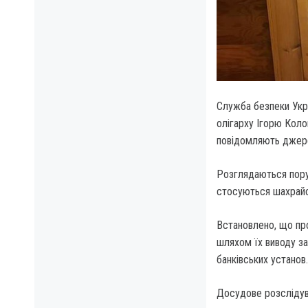
Служба безпеки Укр
олігарху Ігорю Кол
повідомляють джере
Розглядаються поруш
стосуються шахрайст
Встановлено, що про
шляхом їх виводу з
банківських установ.
Досудове розслідув