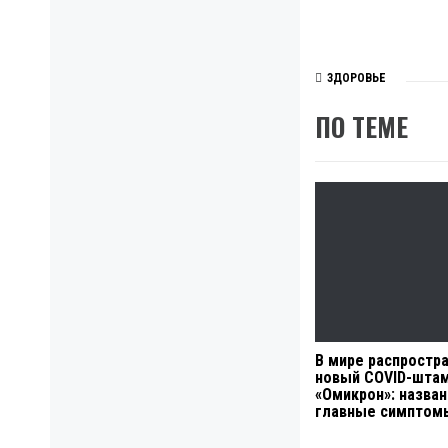
ЗДОРОВЬЕ
ПО ТЕМЕ
В мире распростр
новый COVID-шта
«Омикрон»: назва
главные симптом