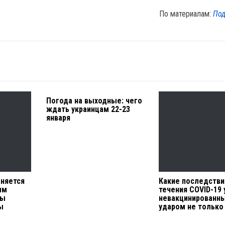
По материалам:
Под
Погода на выходные: чего
ждать украинцам 22-23
января
аняется
Какие последстви
мм
течения COVID-19 
ны
невакцинированны
ы
ударом не только