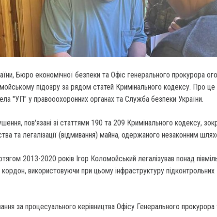
аїни, Бюро економічної безпеки та Офіс генерального прокурора ог
омойському підозру за рядом статей Кримінального кодексу. Про це
ла "УП" у правооохоронних органах та Служба безпеки України.
ення, пов'язані зі статтями 190 та 209 Кримінального кодексу, зок
ва та легалізації (відмивання) майна, одержаного незаконним шлях
тягом 2013-2020 років Ігор Коломойський легалізував понад півміл
а кордон, використовуючи при цьому інфраструктуру підконтрольних
ання за процесуального керівництва Офісу Генерального прокурора 