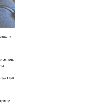
олосили
рема вони
ом.
ьярда грн
триває.