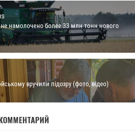
us
ине намолочено более 33 млн тонн нового
us
йському вручили підозру (фото, відео)
 КОММЕНТАРИЙ