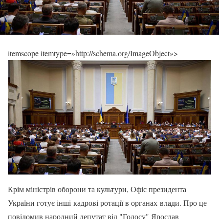
itemscope itemtype=»http://schema.org/ImageObject»>
Крім міністрів оборони та культури, Офіс президента
України готує інші кадрові ротації в органах влади. Про це
повідомив народний депутат від "Голосу" Ярослав