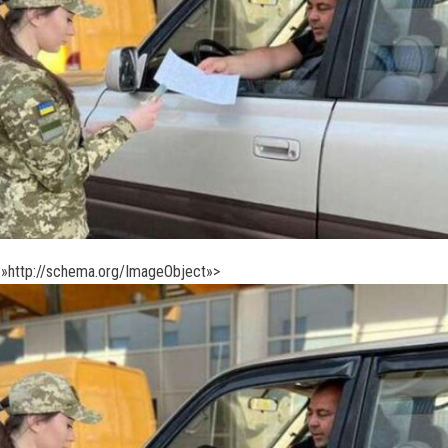
»http://schema.org/ImageObject»>