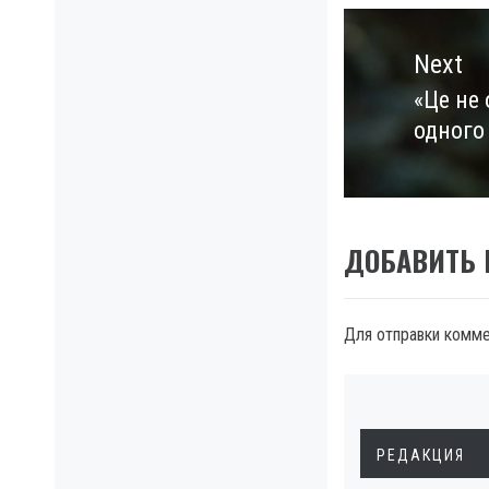
Next
«Це не
Next
одного
post:
ДОБАВИТЬ
Для отправки комм
РЕДАКЦИЯ