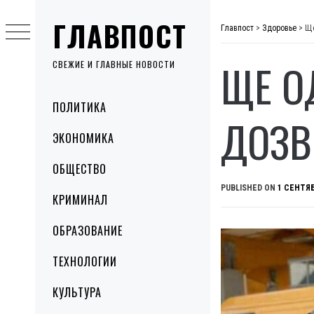
Skip
ГЛАВПОСТ
to
Главпост
>
Здоровье
>
Ще
content
ЩЕ ОД
СВЕЖИЕ И ГЛАВНЫЕ НОВОСТИ
Primary
ПОЛИТИКА
Menu
ДОЗВ
ЭКОНОМИКА
ОБЩЕСТВО
PUBLISHED ON
1 СЕНТЯБ
КРИМИНАЛ
ОБРАЗОВАНИЕ
ТЕХНОЛОГИИ
КУЛЬТУРА