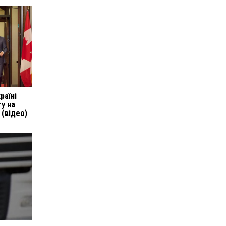
раїні
у на
 (відео)