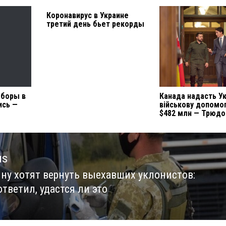
Коронавирус в Украине
третий день бьет рекорды
ыборы в
Канада надасть Ук
ись —
військову допомог
$482 млн — Трюдо
us
ину хотят вернуть выехавших уклонистов:
us
тветил, удастся ли это