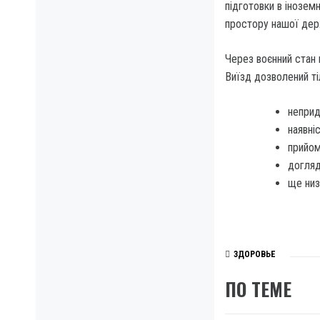
підготовки в іноземн
простору нашої дер
Через воєнний стан 
Виїзд дозволений тіл
неприд
наявні
прийом
догляд
ще низ
ЗДОРОВЬЕ
ПО ТЕМЕ