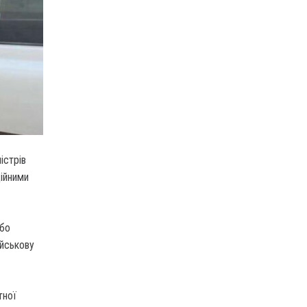
істрів
ційними
або
ійськову
тної