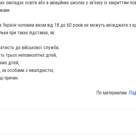
их закладах освіти або в авіаційних школах у звʼязку із закриттям по
жави.
в Україні чоловіки віком від 18 до 60 років не можуть виїжджати з кр
ьки при таких підставах, як:
атність до військової служби,
сть трьох неповнолітніх дітей,
них дітей,
 за особами з інвалідністю,
ці причин.
По материалам:
Под