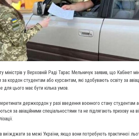
у міністрів у Верховній Раді Тарас Мельничук заявив, що Кабінет мін
за кордон студентам або курсантам, які здобувають освіту за авіа
е для цього має бути кілька умов.
 перетинати держкордон у разі введення воєнного стану студентам 
аються за авіаційними спеціальностями та не підлягають призову на в
ізації.
 виїжджати за межі України, якщо вони потребують практичної льо