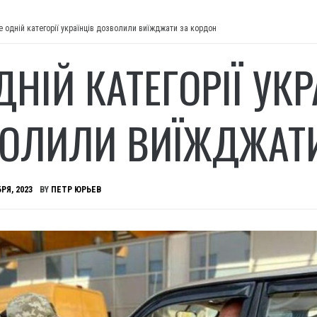
 одній категорії українців дозволили виїжджати за кордон
НІЙ КАТЕГОРІЇ УКР
ОЛИЛИ ВИЇЖДЖАТИ
РЯ, 2023
BY
ПЕТР ЮРЬЕВ