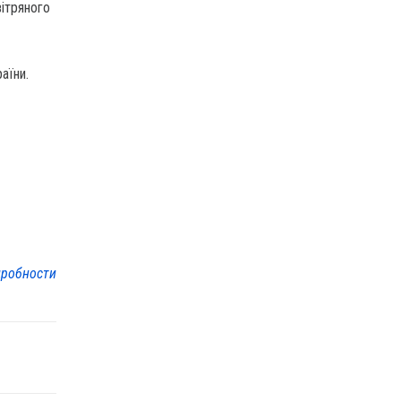
вітряного
аїни.
робности