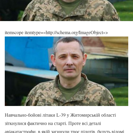
itemscope itemtype=»http://schema.org/ImageObject»>
Навчально-бойові літаки L-39 у Житомирській області
зіткнулися фактично на старті. Проте всі деталі
авіакатастрофи, в якій загинули троє пілотів, будуть відомі