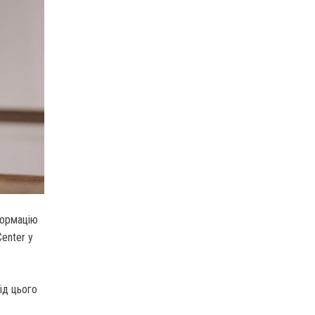
формацію
Center у
ід цього