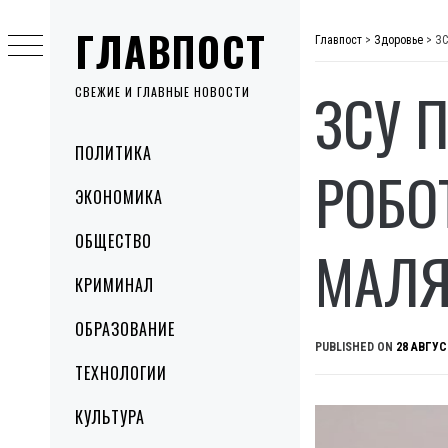
Skip
ГЛАВПОСТ
to
Главпост
>
Здоровье
>
ЗС
content
ЗСУ 
СВЕЖИЕ И ГЛАВНЫЕ НОВОСТИ
Primary
ПОЛИТИКА
Menu
РОБО
ЭКОНОМИКА
ОБЩЕСТВО
МАЛЯ
КРИМИНАЛ
ОБРАЗОВАНИЕ
PUBLISHED ON
28 АВГУС
ТЕХНОЛОГИИ
КУЛЬТУРА