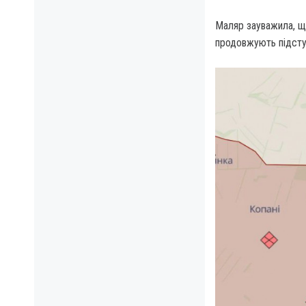
Маляр зауважила, що
продовжують підступ