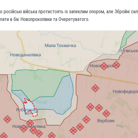
 російські війська протистоять із запеклим опором, але Збройні сил
ати в бік Новопрокопівки та Очеретуватого.