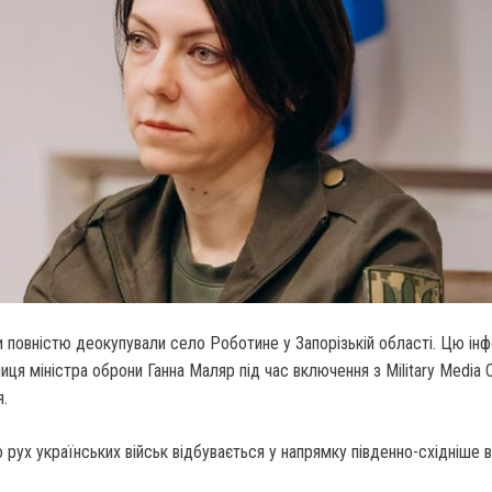
и повністю деокупували село Роботине у Запорізькій області. Цю ін
иця міністра оброни Ганна Маляр під час включення з Military Media 
я.
 рух українських військ відбувається у напрямку південно-східніше в