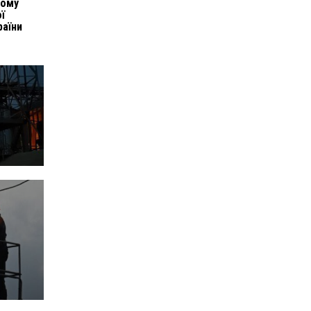
вому
ї
раїни