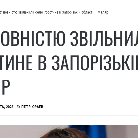
У повністю звільнили село Роботине в Запорізькій області — Маляр
ПОВНІСТЮ ЗВІЛЬНИ
ТИНЕ В ЗАПОРІЗЬК
Р
ТА, 2023
BY
ПЕТР ЮРЬЕВ