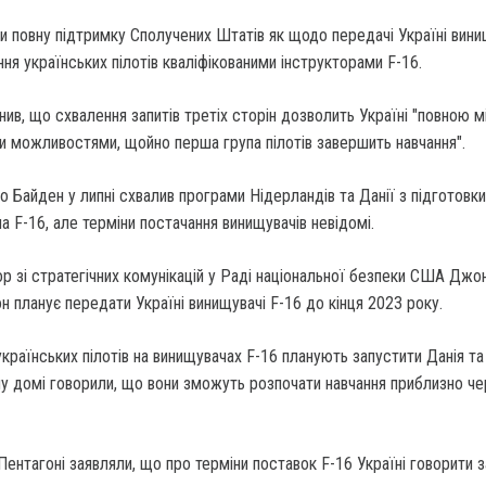
 повну підтримку Сполучених Штатів як щодо передачі Україні вини
ння українських пілотів кваліфікованими інструкторами F-16.
в, що схвалення запитів третіх сторін дозволить Україні "повною 
и можливостями, щойно перша група пілотів завершить навчання".
айден у липні схвалив програми Нідерландів та Данії з підготовки
на F-16, але терміни постачання винищувачів невідомі.
р зі стратегічних комунікацій у Раді національної безпеки США Джон
н планує передати Україні винищувачі F-16 до кінця 2023 року.
країнських пілотів на винищувачах F-16 планують запустити Данія та
у домі говорили, що вони зможуть розпочати навчання приблизно че
 Пентагоні заявляли, що про терміни поставок F-16 Україні говорити з