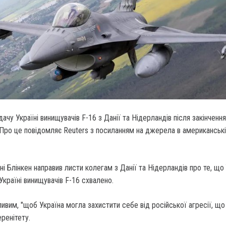
чу Україні винищувачів F-16 з Данії та Нідерландів після закінчення
. Про це повідомляє Reuters з посиланням на джерела в американськ
 Блінкен направив листи колегам з Данії та Нідерландів про те, що 
Україні винищувачів F-16 схвалено.
ивим, "щоб Україна могла захистити себе від російської агресії, що
еренітету.