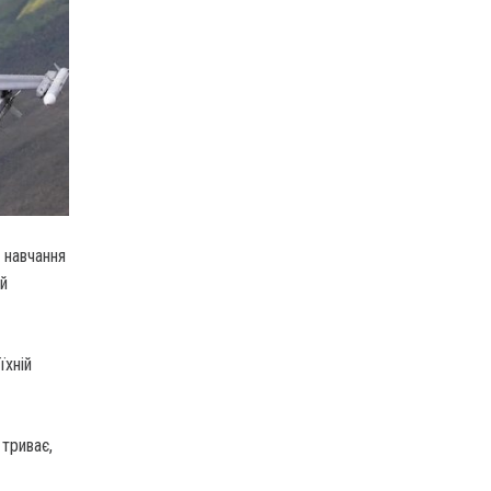
 навчання
ій
їхній
 триває,