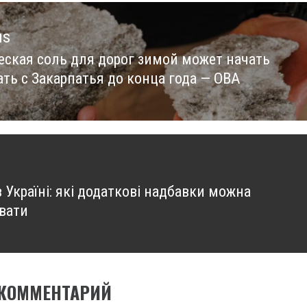
us
еская соль для дорог зимой может начать
us
ать с Закарпатья до конца года — ОВА
в Україні: які додаткові надбавки можна
вати
 КОММЕНТАРИЙ