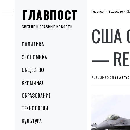
Skip
ГЛАВПОСТ
to
Главпост
>
Здоровье
>
СШ
content
США 
СВЕЖИЕ И ГЛАВНЫЕ НОВОСТИ
Primary
ПОЛИТИКА
Menu
— RE
ЭКОНОМИКА
ОБЩЕСТВО
PUBLISHED ON
18 АВГУС
КРИМИНАЛ
ОБРАЗОВАНИЕ
ТЕХНОЛОГИИ
КУЛЬТУРА