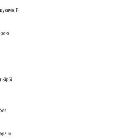
щувачів F-
мірою
 Кірбі
рез
арано.