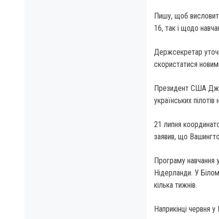
Пишу, щоб висловити
16, так і щодо навча
Держсекретар уточни
скористатися новим
Президент США Джо Б
українських пілотів 
21 липня координато
заявив, що Вашингто
Програму навчання у
Нідерланди. У Білом
кілька тижнів.
Наприкінці червня у