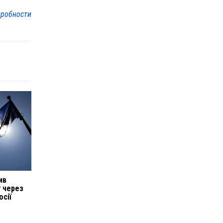
робности
ив
у через
осії