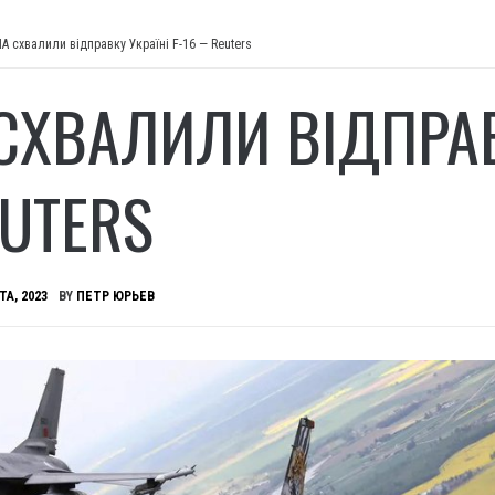
А схвалили відправку Україні F-16 — Reuters
СХВАЛИЛИ ВІДПРАВК
UTERS
ТА, 2023
BY
ПЕТР ЮРЬЕВ