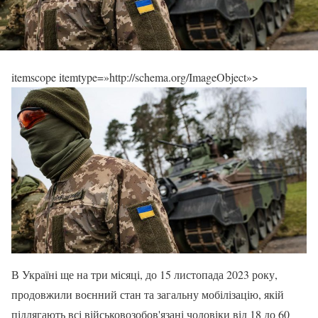
itemscope itemtype=»http://schema.org/ImageObject»>
В Україні ще на три місяці, до 15 листопада 2023 року,
продовжили воєнний стан та загальну мобілізацію, якій
підлягають всі військовозобов'язані чоловіки від 18 до 60