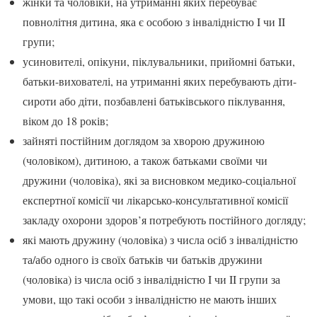
жінки та чоловіки, на утриманні яких перебуває
повнолітня дитина, яка є особою з інвалідністю I чи II
групи;
усиновителі, опікуни, піклувальники, прийомні батьки,
батьки-вихователі, на утриманні яких перебувають діти-
сироти або діти, позбавлені батьківського піклування,
віком до 18 років;
зайняті постійним доглядом за хворою дружиною
(чоловіком), дитиною, а також батьками своїми чи
дружини (чоловіка), які за висновком медико-соціальної
експертної комісії чи лікарсько-консультативної комісії
закладу охорони здоров’я потребують постійного догляду;
які мають дружину (чоловіка) з числа осіб з інвалідністю
та/або одного із своїх батьків чи батьків дружини
(чоловіка) із числа осіб з інвалідністю I чи II групи за
умови, що такі особи з інвалідністю не мають інших