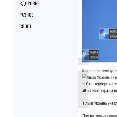
ЗДОРОВЬЕ
РАЗНОЕ
СПОРТ
itemscope itemtype=
— Столтенберг » sr
alt=»Лише Україна в
Тільки Україна ухва
Про це заявив генер