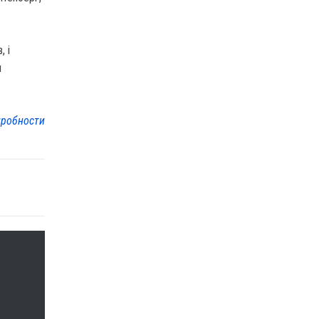
, і
м
робности