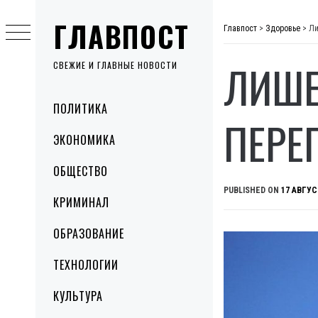
Skip
ГЛАВПОСТ
to
Главпост
>
Здоровье
>
Ли
content
ЛИШЕ
СВЕЖИЕ И ГЛАВНЫЕ НОВОСТИ
Primary
ПОЛИТИКА
Menu
ПЕРЕ
ЭКОНОМИКА
ОБЩЕСТВО
PUBLISHED ON
17 АВГУС
КРИМИНАЛ
ОБРАЗОВАНИЕ
ТЕХНОЛОГИИ
КУЛЬТУРА