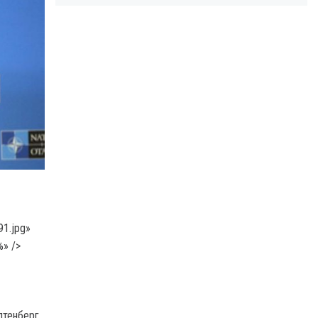
1.jpg»
%» />
лтенберг,