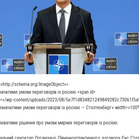
»http://schema.org/ImageObject»>
c=»/wp-content/uploads/2023/08/5e7f1d834821249849282c73061f5a9
изначатиме умови переговорів із росією — Столтенберг» width=»100
люватиме рішення про умови мирних переговорів із росією.
альний секретар Організації Північноатлантичного договору Єнс Сто