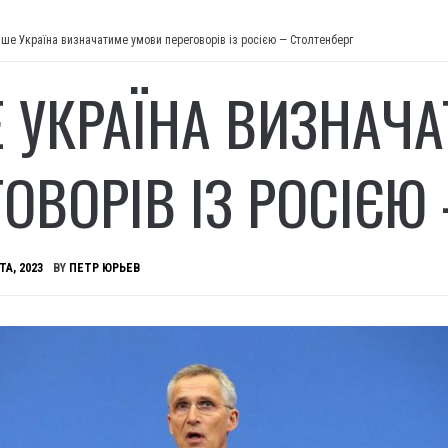
ше Україна визначатиме умови переговорів із росією — Столтенберг
 УКРАЇНА ВИЗНАЧ
ГОВОРІВ ІЗ РОСІЄЮ
ТА, 2023
BY
ПЕТР ЮРЬЕВ