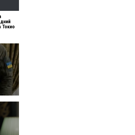
а
едний
в Токио