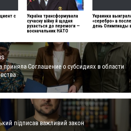
циент с
Україна трансформувала
Украинка выиграл
м
сучасну війну й щодня
«серебро» в посл
рухається до перемоги —
день Олимпиады 
воєначальник НАТО
us
а приняла Соглашение о субсидиях в области
us
вства
ький підписав важливий закон