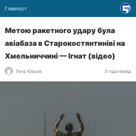
Главпост
Метою ракетного удару була
авіабаза в Старокостянтиніві на
Хмельниччині — Ігнат (відео)
Петр Юрьев
3 года назад