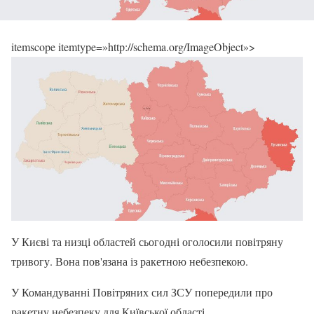
itemscope itemtype=»http://schema.org/ImageObject»>
У Києві та низці областей сьогодні оголосили повітряну
тривогу. Вона пов'язана із ракетною небезпекою.
У Командуванні Повітряних сил ЗСУ попередили про
ракетну небезпеку для Київської області.