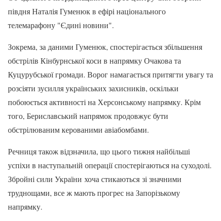
півдня Наталія Гуменюк в ефірі національного
телемарафону "Єдині новини".
Зокрема, за даними Гуменюк, спостерігається збільшення
обстрілів Кінбурнської коси в напрямку Очакова та
Куцурубської громади. Ворог намагається притягти увагу та
розсіяти зусилля українських захисників, оскільки
побоюється активності на Херсонському напрямку. Крім
того, Бериславський напрямок продовжує бути
обстрілюваним керованими авіабомбами.
Речниця також відзначила, що цього тижня найбільші
успіхи в наступальній операції спостерігаються на суходолі.
Збройні сили України хоча стикаються зі значними
труднощами, все ж мають прогрес на Запорізькому
напрямку.