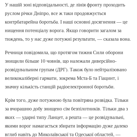
У нашій зоні відповідальності, де лінія фронту проходить
руслом річки Дніпро, все ж таки продовжується
контрбатарейна боротьба. І наші основні досягнення — це
нищення потенціалу ворога. Якщо говорити загалом за
тиждень, то у нас дуже потужні результати, — сказала вона.
Речниця повідомила, що протягом тижня Сили оборони
знищили більше 10 човнів, що належали диверсійно-
розвідувальним групам (ДРГ). Також було нейтралізовано
великокаліберні гармати, зокрема Мста-Б та Гіацинт, і
значну кількість станцій радіоелектронної боротьби.
Крім того, дуже потужною була повітряна розвідка. Тільки
за вчорашню добу знищено сім безпілотників. Тільки два з
яких — ударні типу Ланцет, а решта — це розвідувальні,
якими ворог намагається збирати інформацію дуже далеко
вглиб навіть до Миколаївської та Одеської областей, —